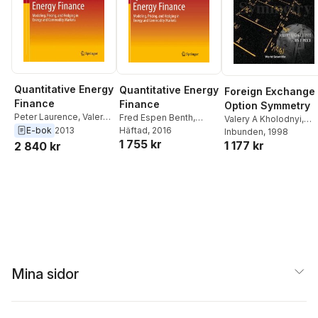
Quantitative Energy
Quantitative Energy
Foreign Exchange
Finance
Finance
Option Symmetry
Peter Laurence
,
Valery
Fred Espen Benth
,
Valery A Kholodnyi
,
A. Kholodnyi
,
Fred
E-bok
2013
Valery A. Kholodnyi
Häftad
, 2016
,
John F Price
Inbunden
, 1998
Espen Benth
1 755 kr
Peter Laurence
1 177 kr
2 840 kr
Mina sidor