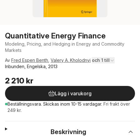
Quantitative Energy Finance
Modeling, Pricing, and Hedging in Energy and Commodity
Markets
Av
Fred Espen Benth
,
Valery A. Kholodnyi
och 1 till
Inbunden, Engelska, 2013
2 210 kr
Lägg i varukorg
Beställningsvara.
Skickas
inom 10-15 vardagar
.
Fri frakt över
249 kr.
Beskrivning