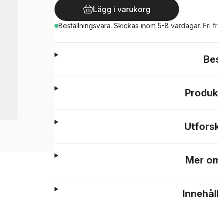
Lägg i varukorg
Beställningsvara.
Skickas
inom 5-8 vardagar
.
Fri f
Be
Produk
Utfors
Mer om
Innehål