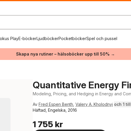
okus Play
E-böcker
Ljudböcker
Pocketböcker
Spel och pussel
Skapa nya rutiner – hälsoböcker upp till 50% →
Quantitative Energy F
Modeling, Pricing, and Hedging in Energy and Co
Av
Fred Espen Benth
,
Valery A. Kholodnyi
och 1 till
Häftad, Engelska, 2016
1 755 kr