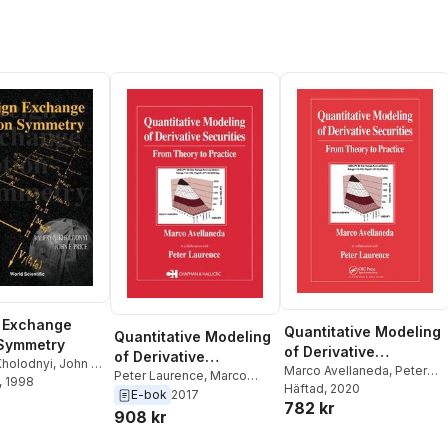
 Exchange
Quantitative Modeling
Quantitative Modeling
 Symmetry
of Derivative
of Derivative
Kholodnyi
,
John F
Securities
Marco Avellaneda
,
Peter
Securities
Peter Laurence
,
Marco
, 1998
Laurence
Häftad
, 2020
Avellaneda
E-bok
2017
782 kr
908 kr