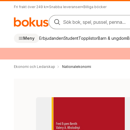
Fri frakt över 249 kr
•
Snabba leveranser
•
Billiga böcker
Sök bok, spel, pussel, penna...
Meny
Erbjudanden
Student
Topplistor
Barn & ungdom
B
Ekonomi och Ledarskap
Nationalekonomi