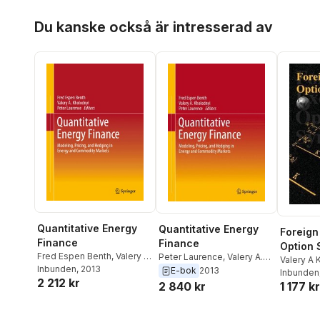
Hoppa över listan
Du kanske också är intresserad av
Quantitative Energy
Quantitative Energy
Foreign
Finance
Finance
Option
Fred Espen Benth
,
Valery A.
Peter Laurence
,
Valery A.
Valery A 
Kholodnyi
Inbunden
, 2013
,
Peter Laurence
Kholodnyi
,
Fred Espen
E-bok
2013
Price
Inbunden
2 212 kr
Benth
2 840 kr
1 177 kr