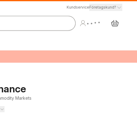
Kundservice
Företagskund?
inance
mmodity Markets