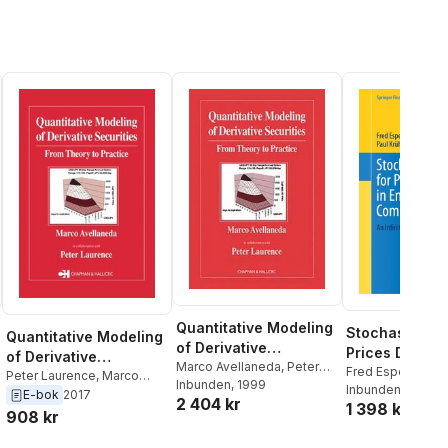
Quantitative Modeling
Stochastic Mo
Quantitative Modeling
of Derivative
Prices Dynami
of Derivative
Securities
Marco Avellaneda
,
Peter
Energy and
Fred Espen Bent
Securities
Peter Laurence
,
Marco
Laurence
Inbunden
, 1999
Krühner
Inbunden
, 2023
Commodity Ma
Avellaneda
E-bok
2017
2 404 kr
1 398 kr
908 kr