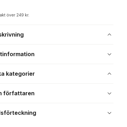
rakt över 249 kr.
skrivning
tinformation
ka kategorier
 författaren
lsförteckning