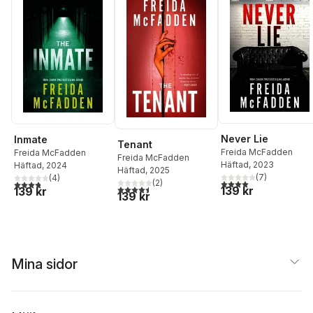
Never Lie
Inmate
Tenant
Freida McFadden
Freida McFadden
Freida McFadden
Häftad
, 2023
Häftad
, 2024
Häftad
, 2025
(
7
)
(
4
)
(
2
)
4,0
utav 5 stjärnor. Tota
3,8
utav 5 stjärnor. Totalt antal röster:
4,5
utav 5 stjärnor. Totalt antal röster:
139 kr
139 kr
139 kr
Mina sidor