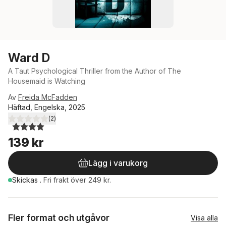
Ward D
A Taut Psychological Thriller from the Author of The
Housemaid is Watching
Av
Freida McFadden
Häftad, Engelska, 2025
(
2
)
4,0
utav 5 stjärnor. Totalt antal röster:
139 kr
Lägg i varukorg
Skickas
.
Fri frakt över 249 kr.
Fler format och utgåvor
Visa alla