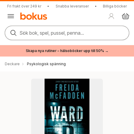
Fri frakt över 249 kr
•
Snabba leveranser
•
Billiga böcker
Sök bok, spel, pussel, penna...
Skapa nya rutiner – hälsoböcker upp till 50% →
Deckare
Psykologisk spänning