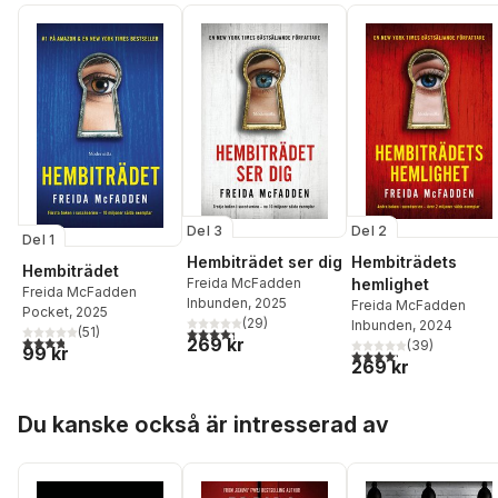
Del 3
Del 2
Del 1
Hembiträdet ser dig
Hembiträdets
Hembiträdet
Freida McFadden
hemlighet
Freida McFadden
Inbunden
, 2025
Freida McFadden
Pocket
, 2025
(
29
)
Inbunden
, 2024
4,3
utav 5 stjärnor. Totalt antal röster:
(
51
)
3,8
utav 5 stjärnor. Totalt antal röster:
269 kr
(
39
)
99 kr
4,2
utav 5 stjärnor. Tota
269 kr
Hoppa över listan
Du kanske också är intresserad av