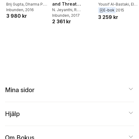
and Threat
Modern
Brij Gupta
,
Dharma P.
Security Practices
Yousif Al-Bastaki
,
El
Prevention in the
N. Jeyanthi
,
R.
Agrawal
Inbunden
,
Shingo
, 2016
Sayed M. El-Alfy
,
E-bok
2015
Cryptographic
through
3 980 kr
Thandeeswaran
Inbunden
, 2017
Yamaguchi
Wasan Awad
Internet of Things
3 259 kr
Solutions for
Computational
2 361 kr
Computer and
Intelligence
Cyber Security
Mina sidor
Hjälp
Om Bokus