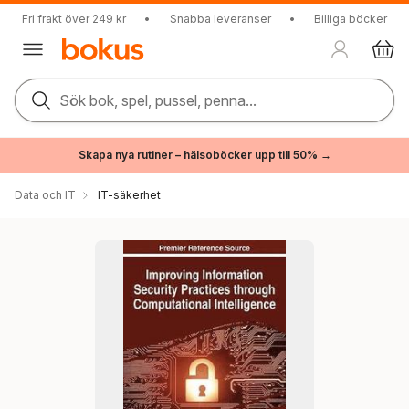
Fri frakt över 249 kr
•
Snabba leveranser
•
Billiga böcker
Sök bok, spel, pussel, penna...
Skapa nya rutiner – hälsoböcker upp till 50% →
Data och IT
IT-säkerhet