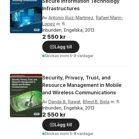
Secure Information Technology
Infrastructures
Av
Antonio Ruiz-Martinez
,
Rafael Marin-
Lopez
m. fl.
Inbunden, Engelska, 2013
2 550 kr
Lägg till
Skickas
inom 5-8 vardagar
Security, Privacy, Trust, and
Resource Management in Mobile
and Wireless Communications
Av
Danda B. Rawat
,
Bhed B. Bista
m. fl.
Inbunden, Engelska, 2013
2 550 kr
Lägg till
Skickas
inom 5-8 vardagar