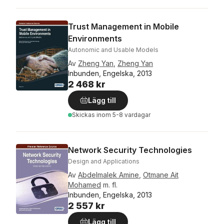
Trust Management in Mobile
Environments
Autonomic and Usable Models
Av
Zheng Yan
,
Zheng Yan
Inbunden, Engelska, 2013
2 468 kr
Lägg till
Skickas
inom 5-8 vardagar
Network Security Technologies
Design and Applications
Av
Abdelmalek Amine
,
Otmane Ait
Mohamed
m. fl.
Inbunden, Engelska, 2013
2 557 kr
Lägg till