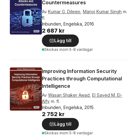
Countermeasures
Av
Kumar G. Dileep
,
Manoj Kumar Singh
m.
fl.
Inbunden, Engelska, 2016
2 687 kr
Lägg till
Skickas
inom 5-8 vardagar
Improving Information Security
Practices through Computational
Intelligence
Av
Wasan Shaker Awad
,
El Sayed M. El-
Alfy
m. fl.
Inbunden, Engelska, 2015
2 752 kr
Lägg till
Skickas
inom 5-8 vardagar