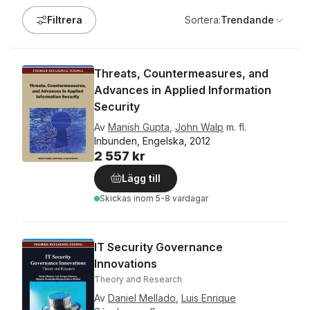
Filtrera
Sortera:
Trendande
Threats, Countermeasures, and
Advances in Applied Information
Security
Av
Manish Gupta
,
John Walp
m. fl.
Inbunden, Engelska, 2012
2 557 kr
Lägg till
Skickas
inom 5-8 vardagar
IT Security Governance
Innovations
Theory and Research
Av
Daniel Mellado
,
Luis Enrique