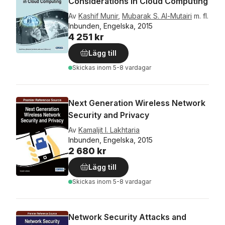
Considerations in Cloud Computing
Av
Kashif Munir
,
Mubarak S. Al-Mutairi
m. fl.
Inbunden, Engelska, 2015
4 251 kr
Lägg till
Skickas
inom 5-8 vardagar
Next Generation Wireless Network
Security and Privacy
Av
Kamaljit I. Lakhtaria
Inbunden, Engelska, 2015
2 680 kr
Lägg till
Skickas
inom 5-8 vardagar
Network Security Attacks and