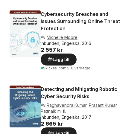
Cybersecurity Breaches and
Issues Surrounding Online Threat
Protection
Av
Michelle Moore
Inbunden, Engelska, 2016
2 557 kr
Lägg till
Skickas
inom 5-8 vardagar
Detecting and Mitigating Robotic
Cyber Security Risks
Av
Raghavendra Kumar
,
Prasant Kumar
Pattnaik
m. fl.
Inbunden, Engelska, 2017
2 665 kr
Lägg till