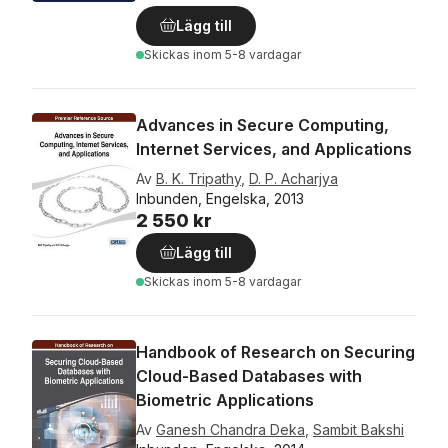
Lägg till
Skickas
inom 5-8 vardagar
Advances in Secure Computing,
Internet Services, and Applications
Av
B. K. Tripathy
,
D. P. Acharjya
Inbunden, Engelska, 2013
2 550 kr
Lägg till
Skickas
inom 5-8 vardagar
Handbook of Research on Securing
Cloud-Based Databases with
Biometric Applications
Av
Ganesh Chandra Deka
,
Sambit Bakshi