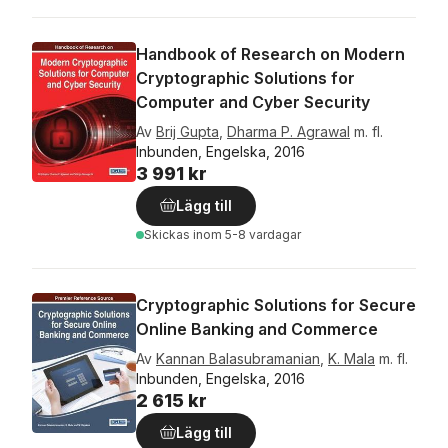
Handbook of Research on Modern
Cryptographic Solutions for
Computer and Cyber Security
Av
Brij Gupta
,
Dharma P. Agrawal
m. fl.
Inbunden, Engelska, 2016
3 991 kr
Lägg till
Skickas
inom 5-8 vardagar
Cryptographic Solutions for Secure
Online Banking and Commerce
Av
Kannan Balasubramanian
,
K. Mala
m. fl.
Inbunden, Engelska, 2016
2 615 kr
Lägg till