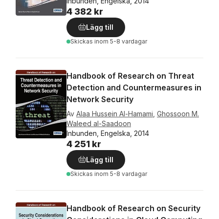
Inbunden, Engelska, 2014
4 382 kr
Lägg till
Skickas
inom 5-8 vardagar
Handbook of Research on Threat
Detection and Countermeasures in
Network Security
Av
Alaa Hussein Al-Hamami
,
Ghossoon M.
Waleed al-Saadoon
Inbunden, Engelska, 2014
4 251 kr
Lägg till
Skickas
inom 5-8 vardagar
Handbook of Research on Security