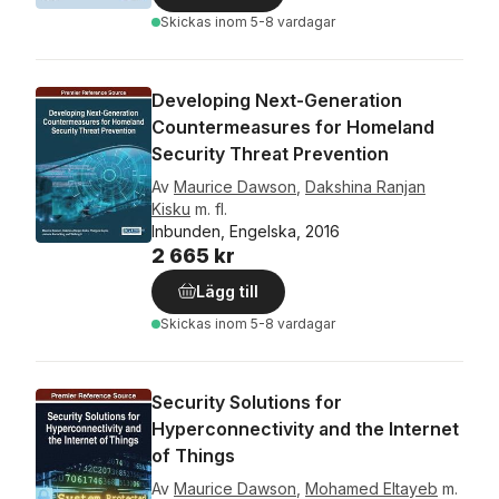
Skickas
inom 5-8 vardagar
Developing Next-Generation
Countermeasures for Homeland
Security Threat Prevention
Av
Maurice Dawson
,
Dakshina Ranjan
Kisku
m. fl.
Inbunden, Engelska, 2016
2 665 kr
Lägg till
Skickas
inom 5-8 vardagar
Security Solutions for
Hyperconnectivity and the Internet
of Things
Av
Maurice Dawson
,
Mohamed Eltayeb
m.