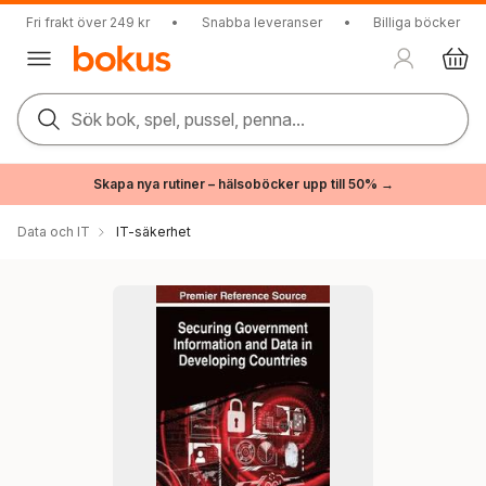
Fri frakt över 249 kr
•
Snabba leveranser
•
Billiga böcker
Sök bok, spel, pussel, penna...
Skapa nya rutiner – hälsoböcker upp till 50% →
Data och IT
IT-säkerhet