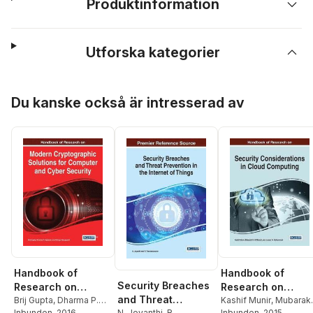
Produktinformation
Utforska kategorier
Hoppa över listan
Du kanske också är intresserad av
Handbook of
Handbook of
Security Breaches
Research on
Research on
and Threat
Modern
Brij Gupta
,
Dharma P.
Security
Kashif Munir
,
Mubarak
N. Jeyanthi
,
R.
Agrawal
Inbunden
,
Shingo
, 2016
S. Al-Mutairi
Inbunden
, 2015
,
Lawan A.