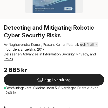
Detecting and Mitigating Robotic
Cyber Security Risks
Av
Raghavendra Kumar
,
Prasant Kumar Pattnaik
och 1 till
Inbunden, Engelska, 2017
Del i serien
Advances in Information Security, Privacy, and
Ethics
2 665 kr
Lägg i varukorg
Beställningsvara.
Skickas
inom 5-8 vardagar
.
Fri frakt över
249 kr.