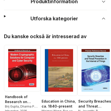
Produktinformation
Utforska kategorier
Hoppa över listan
Du kanske också är intresserad av
Handbook of
Education in China,
Security Breaches
Research on
ca. 1840-present
and Threat
Modern
Brij Gupta
,
Dharma P.
Meimei Wang
,
Bas van
N. Jeyanthi
,
R.
Agrawal
Inbunden
,
Shingo
, 2016