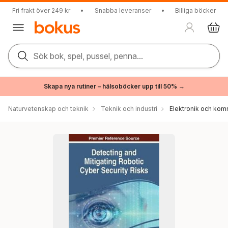
Fri frakt över 249 kr
•
Snabba leveranser
•
Billiga böcker
Sök bok, spel, pussel, penna...
Skapa nya rutiner – hälsoböcker upp till 50% →
Naturvetenskap och teknik
Teknik och industri
Elektronik och kom