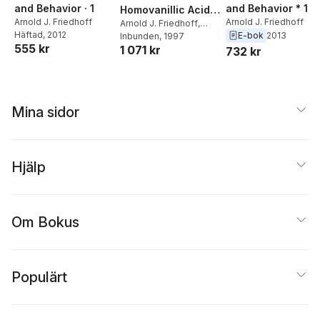
and Behavior · 1
and Behavior * 1
Homovanillic Acid
Arnold J. Friedhoff
Arnold J. Friedhoff
in Schizophrenia :
Arnold J. Friedhoff
,
Häftad
, 2012
E-bok
2013
Farooq Amin
Inbunden
, 1997
Implications for
555 kr
1 071 kr
732 kr
Presynaptic
Dopamine
Dysfunction
Mina sidor
Hjälp
Om Bokus
Populärt