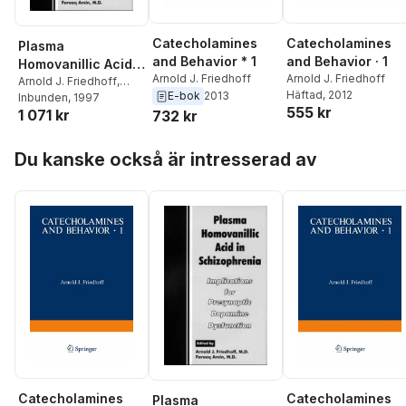
Catecholamines
Catecholamines
Plasma
and Behavior * 1
and Behavior · 1
Homovanillic Acid
Arnold J. Friedhoff
Arnold J. Friedhoff
in Schizophrenia :
Arnold J. Friedhoff
,
Häftad
, 2012
E-bok
2013
Farooq Amin
Inbunden
, 1997
Implications for
555 kr
1 071 kr
732 kr
Presynaptic
Dopamine
Hoppa över listan
Dysfunction
Du kanske också är intresserad av
Catecholamines
Catecholamines
Plasma