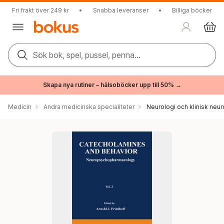
Fri frakt över 249 kr
•
Snabba leveranser
•
Billiga böcker
Sök bok, spel, pussel, penna...
Skapa nya rutiner – hälsoböcker upp till 50% →
Medicin
Andra medicinska specialiteter
Neurologi och klinisk neur