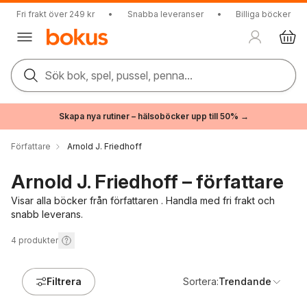
Fri frakt över 249 kr
•
Snabba leveranser
•
Billiga böcker
Sök bok, spel, pussel, penna...
Skapa nya rutiner – hälsoböcker upp till 50% →
Författare
Arnold J. Friedhoff
Arnold J. Friedhoff – författare
Visar alla böcker från författaren . Handla med fri frakt och
snabb leverans.
4
produkter
Filtrera
Sortera:
Trendande