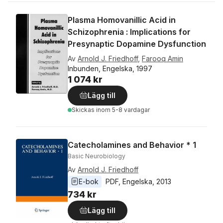
Plasma Homovanillic Acid in
Schizophrenia : Implications for
Presynaptic Dopamine Dysfunction
Av
Arnold J. Friedhoff
,
Farooq Amin
Inbunden, Engelska, 1997
1 074 kr
Lägg till
Skickas
inom 5-8 vardagar
Catecholamines and Behavior * 1
Basic Neurobiology
Av
Arnold J. Friedhoff
E-bok
PDF
, 
Engelska
, 
2013
734 kr
Lägg till