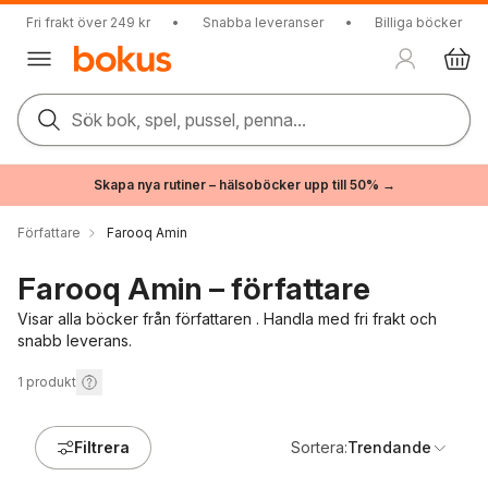
Fri frakt över 249 kr
•
Snabba leveranser
•
Billiga böcker
Sök bok, spel, pussel, penna...
Skapa nya rutiner – hälsoböcker upp till 50% →
Författare
Farooq Amin
Farooq Amin – författare
Visar alla böcker från författaren . Handla med fri frakt och
snabb leverans.
1
produkt
Filtrera
Sortera:
Trendande