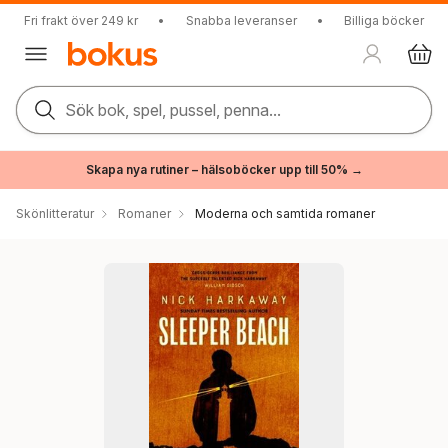
Fri frakt över 249 kr
•
Snabba leveranser
•
Billiga böcker
Sök bok, spel, pussel, penna...
Skapa nya rutiner – hälsoböcker upp till 50% →
Skönlitteratur
Romaner
Moderna och samtida romaner