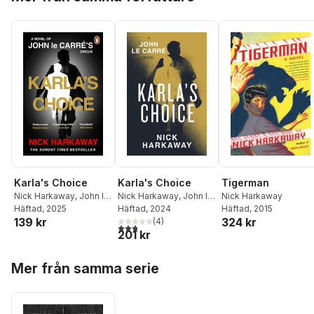
Karla's Choice
Karla's Choice
Tigerman
Nick Harkaway
,
John le
Nick Harkaway
,
John le
Nick Harkaway
Carré
Häftad
, 2025
Carre
Häftad
, 2024
Häftad
, 2015
139 kr
324 kr
(
4
)
2,8
utav 5 stjärnor. Totalt antal röster:
201 kr
Hoppa över listan
Mer från samma serie