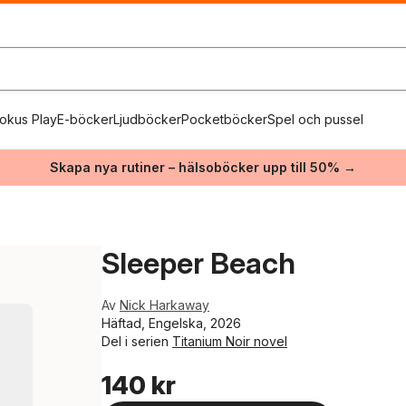
okus Play
E-böcker
Ljudböcker
Pocketböcker
Spel och pussel
Skapa nya rutiner – hälsoböcker upp till 50% →
Sleeper Beach
Av
Nick Harkaway
Häftad, Engelska, 2026
Del i serien
Titanium Noir novel
140 kr