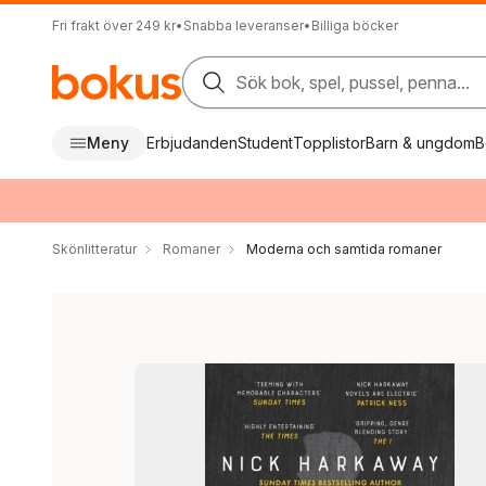
Fri frakt över 249 kr
•
Snabba leveranser
•
Billiga böcker
Sök bok, spel, pussel, penna...
Meny
Erbjudanden
Student
Topplistor
Barn & ungdom
B
Skönlitteratur
Romaner
Moderna och samtida romaner