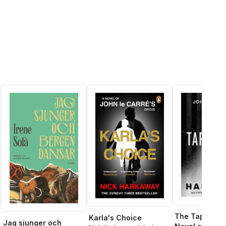
The Taper Ma
Karla's Choice
Jag sjunger och