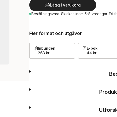
Lägg i varukorg
Beställningsvara.
Skickas
inom 5-8 vardagar
.
Fri f
Fler format och utgåvor
Inbunden
E-bok
263 kr
44 kr
Be
Produk
Utfors