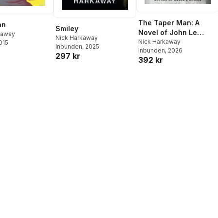
The Taper Man: A
an
Smiley
Novel of John Le
kaway
Nick Harkaway
Carrã(c)'s Circus
Nick Harkaway
2015
Inbunden
, 2025
Inbunden
, 2026
297 kr
392 kr