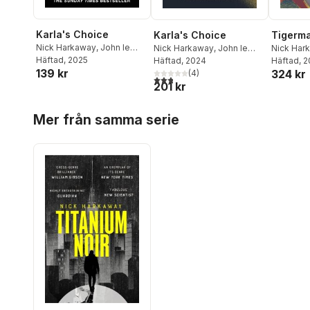
Karla's Choice
Karla's Choice
Tigerm
Nick Harkaway
,
John le
Nick Harkaway
,
John le
Nick Har
Carré
Häftad
, 2025
Carre
Häftad
, 2024
Häftad
, 
139 kr
324 kr
(
4
)
2,8
utav 5 stjärnor. Totalt antal röster:
201 kr
Hoppa över listan
Mer från samma serie