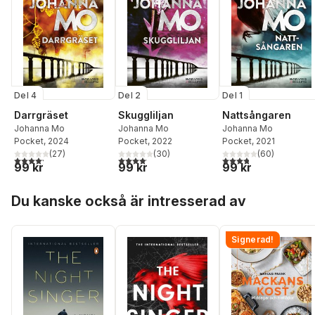
Del 4
Del 2
Del 1
Darrgräset
Skuggliljan
Nattsångaren
Johanna Mo
Johanna Mo
Johanna Mo
Pocket
, 2024
Pocket
, 2022
Pocket
, 2021
(
27
)
(
30
)
(
60
)
4,2
utav 5 stjärnor. Totalt antal röster:
4,1
utav 5 stjärnor. Totalt antal röster:
3,8
utav 5 stjärnor. Tota
99 kr
99 kr
99 kr
Hoppa över listan
Du kanske också är intresserad av
Signerad!