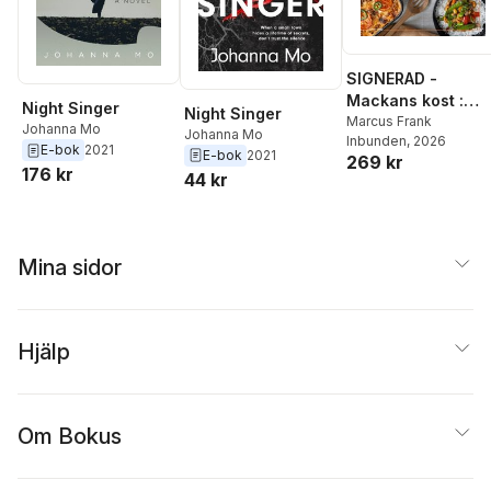
SIGNERAD -
Mackans kost :
Night Singer
Night Singer
Middagar och
Marcus Frank
Johanna Mo
Johanna Mo
Inbunden
, 2026
matlådor
E-bok
2021
E-bok
2021
269 kr
176 kr
44 kr
Mina sidor
Hjälp
Om Bokus