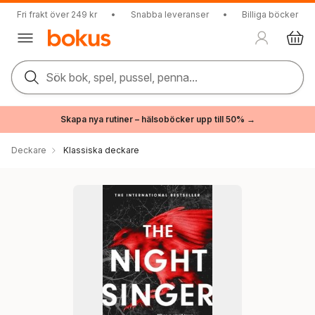
Fri frakt över 249 kr
•
Snabba leveranser
•
Billiga böcker
Sök bok, spel, pussel, penna...
Skapa nya rutiner – hälsoböcker upp till 50% →
Deckare
Klassiska deckare