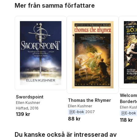
Hoppa över listan
Mer från samma författare
Welcom
Swordspoint
Thomas the Rhymer
Border
Ellen Kushner
Ellen Kushner
Ellen Kus
Häftad
, 2016
E-bok
2007
E-bok
139 kr
88 kr
118 kr
Hoppa över listan
Du kanske också är intresserad av