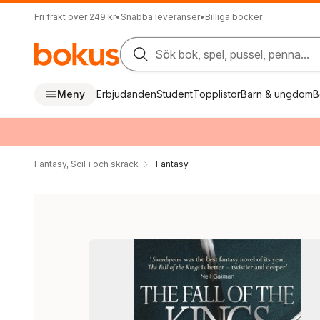
Fri frakt över 249 kr
•
Snabba leveranser
•
Billiga böcker
Sök bok, spel, pussel, penna...
Meny
Erbjudanden
Student
Topplistor
Barn & ungdom
B
Fantasy, SciFi och skräck
Fantasy