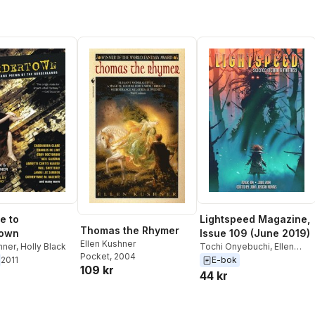
e to
Lightspeed Magazine,
Thomas the Rhymer
town
Issue 109 (June 2019)
Ellen Kushner
hner
,
Holly Black
Tochi Onyebuchi
,
Ellen
Pocket
, 2004
Kushner
,
Karen Joy Fowler
,
2011
E-bok
109 kr
Yoon Ha Lee
,
G.V.
44 kr
Anderson
,
Ken Liu
,
Deji
Bryce Olukotun
,
John
Joseph Adams