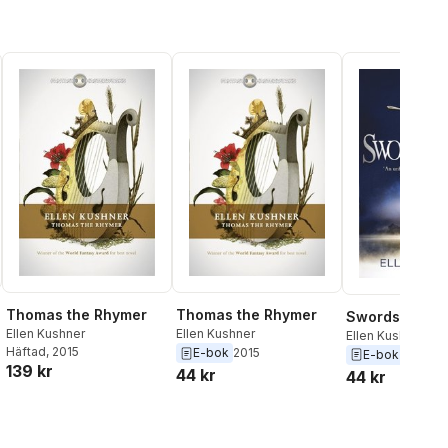
Thomas the Rhymer
Thomas the Rhymer
Swordspoint
Ellen Kushner
Ellen Kushner
Ellen Kushner
Häftad
, 2015
E-bok
2015
E-bok
2016
139 kr
44 kr
44 kr