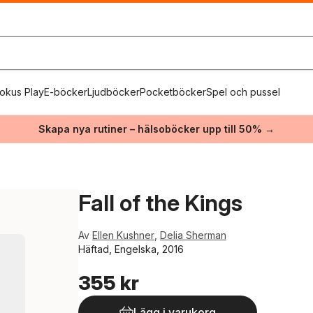
okus Play
E-böcker
Ljudböcker
Pocketböcker
Spel och pussel
Skapa nya rutiner – hälsoböcker upp till 50% →
Fall of the Kings
Av
Ellen Kushner
,
Delia Sherman
Häftad, Engelska, 2016
355 kr
Lägg i varukorg