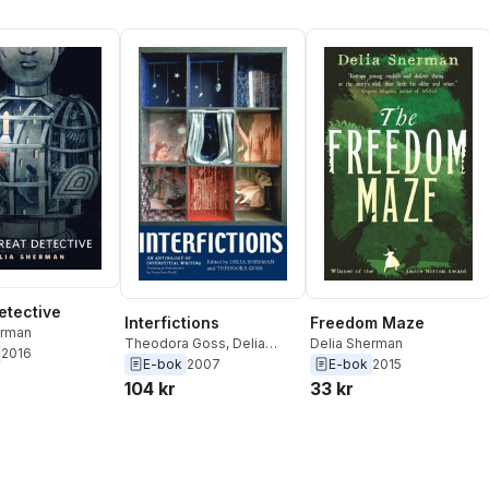
etective
Interfictions
Freedom Maze
erman
Theodora Goss
,
Delia
Delia Sherman
2016
Sherman
E-bok
2007
E-bok
2015
104 kr
33 kr