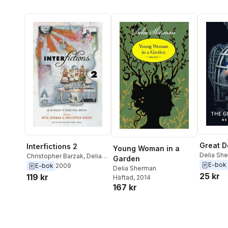
Great D
Interfictions 2
Young Woman in a
Delia Sh
Christopher Barzak
,
Delia
Garden
E-bok
Sherman
E-bok
2009
Delia Sherman
25 kr
119 kr
Häftad
, 2014
167 kr