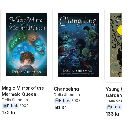
Magic Mirror of the
Changeling
Young Woman 
Mermaid Queen
Delia Sherman
Garden
Delia Sherman
E-bok
2008
Delia Sherman
E-bok
2009
141 kr
E-bok
2014
172 kr
133 kr