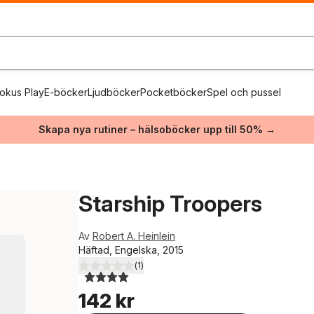
okus Play
E-böcker
Ljudböcker
Pocketböcker
Spel och pussel
Skapa nya rutiner – hälsoböcker upp till 50% →
Starship Troopers
Av
Robert A. Heinlein
Häftad, Engelska, 2015
(
1
)
4,0
utav 5 stjärnor. Totalt antal röster:
142 kr