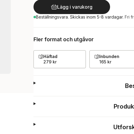
Lägg i varukorg
Beställningsvara.
Skickas
inom 5-8 vardagar
.
Fri f
Fler format och utgåvor
Häftad
Inbunden
279 kr
165 kr
Be
Produk
Utfors