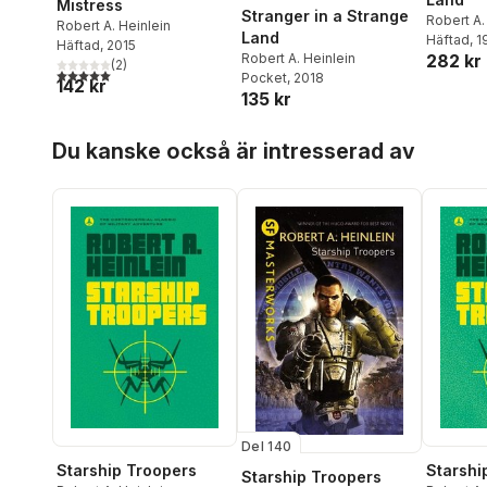
Mistress
Stranger in a Strange
Robert A.
Robert A. Heinlein
Land
Häftad
, 1
Häftad
, 2015
282 kr
Robert A. Heinlein
(
2
)
5,0
utav 5 stjärnor. Totalt antal röster:
Pocket
, 2018
142 kr
135 kr
Hoppa över listan
Du kanske också är intresserad av
Del 140
Starship Troopers
Starshi
Starship Troopers