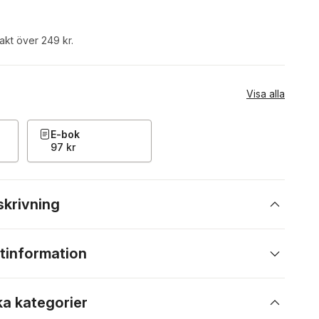
rakt över 249 kr.
Visa alla
E-bok
97 kr
skrivning
tinformation
ka kategorier