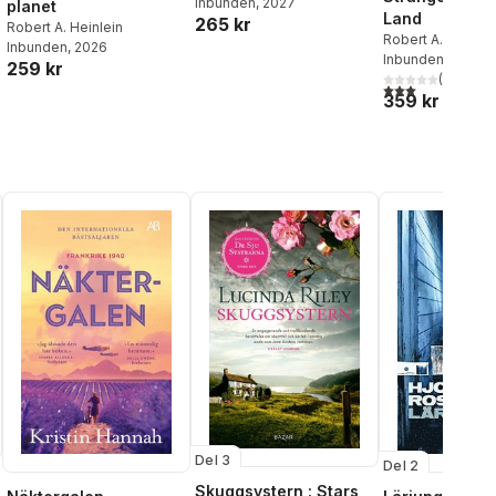
Inbunden
, 2027
planet
Land
265 kr
Robert A. Heinlein
Robert A. Heinlei
Inbunden
, 2026
al röster:
Inbunden
, 2016
259 kr
(
1
)
3,0
utav 5 stjärnor
359 kr
Del 3
Del 2
Skuggsystern : Stars