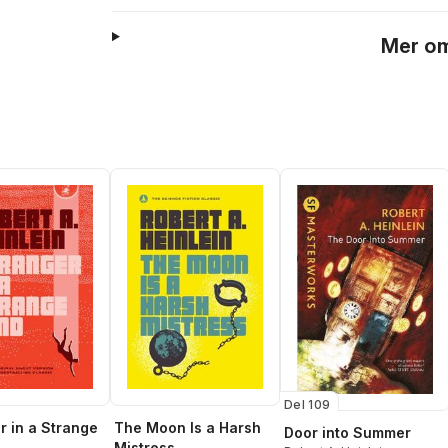
Mer om
Del 109
r in a Strange
The Moon Is a Harsh
Door into Summer
Mistress