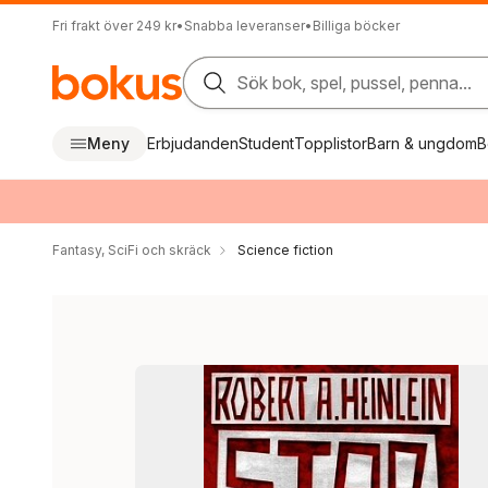
Fri frakt över 249 kr
•
Snabba leveranser
•
Billiga böcker
Sök bok, spel, pussel, penna...
Meny
Erbjudanden
Student
Topplistor
Barn & ungdom
B
Fantasy, SciFi och skräck
Science fiction