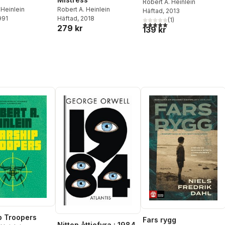
Robert A. Heinlein
 Heinlein
Robert A. Heinlein
Häftad
, 2013
991
Häftad
, 2018
(
1
)
5,0
utav 5 stjärnor. Totalt ant
279 kr
139 kr
p Troopers
Fars rygg
Nitton åttiofyra : 1984