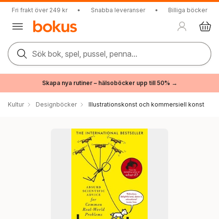
Fri frakt över 249 kr
•
Snabba leveranser
•
Billiga böcker
Sök bok, spel, pussel, penna...
Skapa nya rutiner – hälsoböcker upp till 50% →
Kultur
Designböcker
Illustrationskonst och kommersiell konst