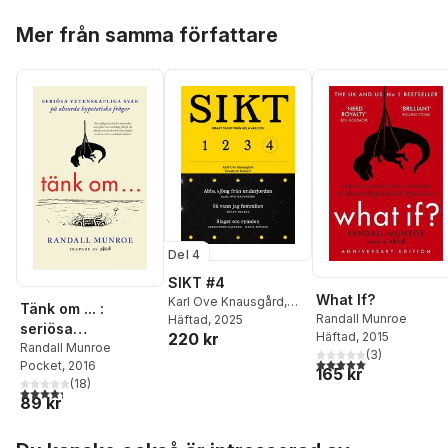
Hoppa över listan
Mer från samma författare
Del 4
SIKT #4
What If?
Karl Ove Knausgård
,
Tänk om ... :
Randall Munroe
Elizabeth Kolbert
Häftad
, 2025
,
seriösa
220 kr
Häftad
, 2015
Johan Olsson
,
Ezra
vetenskapliga svar
Randall Munroe
(
3
)
Klein
,
Derek
5,0
utav 5 stjärnor. Tota
Pocket
, 2016
på absurda
165 kr
Thompson
,
Liliana
(
18
)
hypotetiska frågor
4,3
utav 5 stjärnor. Totalt antal röster:
Colanzi
,
Randall
89 kr
Munroe
,
Christophe
Galfard
,
Maria Küchen
,
Hoppa över listan
David Larsson