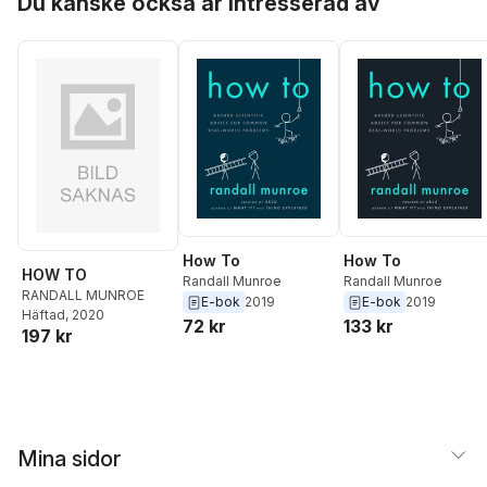
Du kanske också är intresserad av
Heidenblad
,
Anna
Hellers
,
Simon
Johnson
,
Isaac Asimov
,
John D. Rockefeller
,
Mats Alvesson
How To
How To
HOW TO
Randall Munroe
Randall Munroe
RANDALL MUNROE
E-bok
2019
E-bok
2019
Häftad
, 2020
72 kr
133 kr
197 kr
Mina sidor