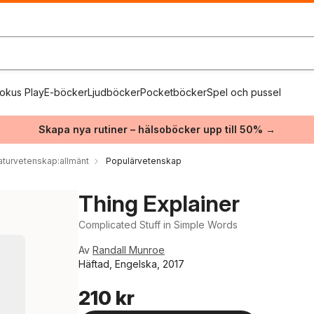
okus Play
E-böcker
Ljudböcker
Pocketböcker
Spel och pussel
Skapa nya rutiner – hälsoböcker upp till 50% →
aturvetenskap:allmänt
Populärvetenskap
Thing Explainer
Complicated Stuff in Simple Words
Av
Randall Munroe
Häftad, Engelska, 2017
210 kr