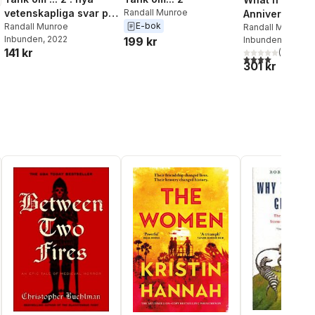
vetenskapliga svar på
Randall Munroe
Anniversary Ed
E-bok
absurda hypotetiska
Randall Munroe
Randall Munroe
Inbunden
, 2022
Inbunden
, 2024
199 kr
frågor
141 kr
(
1
)
4,0
utav 5 stjärnor
301 kr