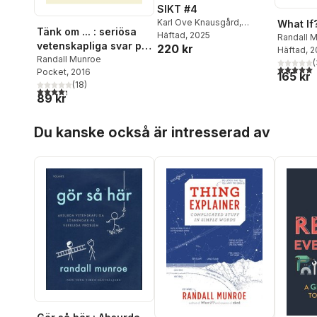
SIKT #4
Karl Ove Knausgård
,
What If
Tänk om ... : seriösa
Elizabeth Kolbert
Häftad
, 2025
,
Johan
Randall 
vetenskapliga svar på
220 kr
Olsson
,
Ezra Klein
,
Derek
Häftad
, 
absurda hypotetiska
Randall Munroe
Thompson
,
Liliana Colanzi
,
(
5,0
utav 5 
Pocket
, 2016
frågor
Randall Munroe
,
Christophe
165 kr
(
18
)
Galfard
,
Maria Küchen
,
4,3
utav 5 stjärnor. Totalt antal röster:
89 kr
David Larsson Heidenblad
,
Anna Hellers
,
Simon
Hoppa över listan
Johnson
,
Isaac Asimov
,
Du kanske också är intresserad av
John D. Rockefeller
,
Mats
Alvesson