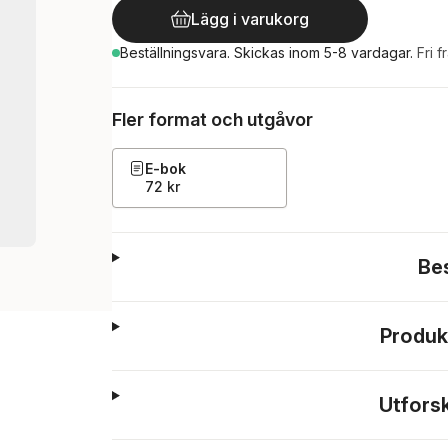
Lägg i varukorg
Beställningsvara.
Skickas
inom 5-8 vardagar
.
Fri f
Fler format och utgåvor
E-bok
72 kr
Be
Produk
Utfors