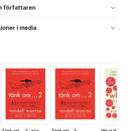
 författaren
ioner i media
Tänk om ... 2 : nya
Tänk om... 2
What If? 10th