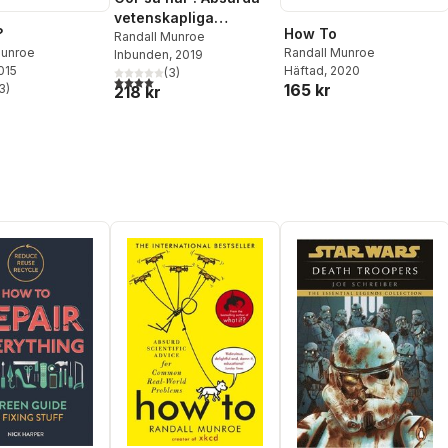
vetenskapliga
?
How To
lösningar på verkliga
Randall Munroe
Munroe
Randall Munroe
Inbunden
, 2019
problem
2015
Häftad
, 2020
(
3
)
4,0
utav 5 stjärnor. Totalt antal röster:
165 kr
3
)
218 kr
stjärnor. Totalt antal röster: