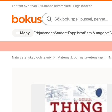
Fri frakt över 249 kr
•
Snabba leveranser
•
Billiga böcker
Sök bok, spel, pussel, penna...
Meny
Erbjudanden
Student
Topplistor
Barn & ungdom
B
Naturvetenskap och teknik
Matematik och naturvetenskap
N