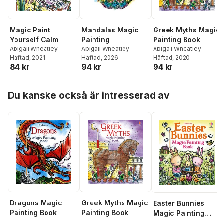
Magic Paint
Mandalas Magic
Greek Myths Magi
Yourself Calm
Painting
Painting Book
Abigail Wheatley
Abigail Wheatley
Abigail Wheatley
Häftad
, 2021
Häftad
, 2026
Häftad
, 2020
84 kr
94 kr
94 kr
Hoppa över listan
Du kanske också är intresserad av
Dragons Magic
Greek Myths Magic
Easter Bunnies
Painting Book
Painting Book
Magic Painting