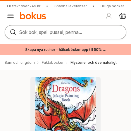
Fri frakt över 249 kr
•
Snabba leveranser
•
Billiga böcker
Sök bok, spel, pussel, penna...
Skapa nya rutiner – hälsoböcker upp till 50% →
Barn och ungdom
Faktaböcker
Mysterier och övernaturligt