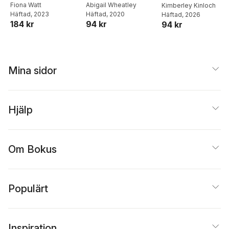
Fiona Watt
Abigail Wheatley
Book
Kimberley Kinloch
Häftad
, 2023
Häftad
, 2020
Häftad
, 2026
184 kr
94 kr
94 kr
Mina sidor
Hjälp
Om Bokus
Populärt
Inspiration