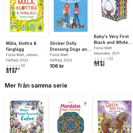
Baby's Very First
Black and White
Måla, klottra &
Sticker Dolly
Little Library
Fiona Watt
färglägg
Dressing Dogs and
Inbunden
, 2011
Fiona Watt
,
James
Puppies
Fiona Watt
(
2
)
Maclaine
Häftad
, 2022
Häftad
, 2022
3,5
utav 5 stjärnor. Tota
111 kr
106 kr
(
2
)
4,5
utav 5 stjärnor. Totalt antal röster:
81 kr
Hoppa över listan
Mer från samma serie