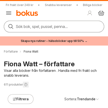
Fri frakt över 249 kr
•
Snabba leveranser
•
Billiga böcker
Sök bok, spel, pussel, penna...
Skapa nya rutiner – hälsoböcker upp till 50% →
Författare
Fiona Watt
Fiona Watt – författare
Visar alla böcker från författaren . Handla med fri frakt och
snabb leverans.
611
produkter
Filtrera
Sortera:
Trendande