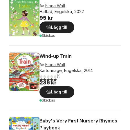
Av
Fiona Watt
Häftad, Engelska, 2022
95 kr
Lägg till
Skickas
Wind-up Train
Av
Fiona Watt
Kartonnage, Engelska, 2014
(
1
)
5,0
utav 5 stjärnor. Totalt antal röster:
236 kr
Lägg till
Skickas
Baby's Very First Nursery Rhymes
Playbook