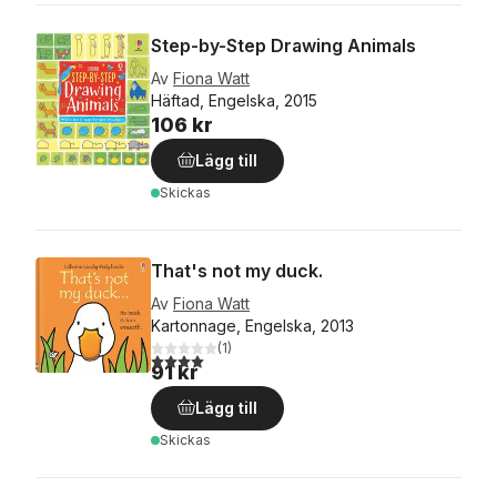
Step-by-Step Drawing Animals
Av
Fiona Watt
Häftad, Engelska, 2015
106 kr
Lägg till
Skickas
That's not my duck.
Av
Fiona Watt
Kartonnage, Engelska, 2013
(
1
)
4,0
utav 5 stjärnor. Totalt antal röster:
91 kr
Lägg till
Skickas