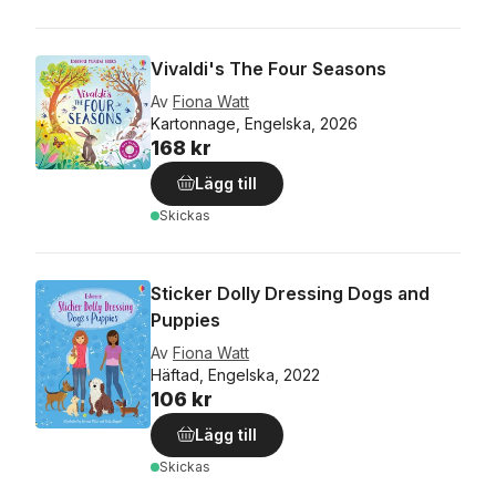
Vivaldi's The Four Seasons
Av
Fiona Watt
Kartonnage, Engelska, 2026
168 kr
Lägg till
Skickas
Sticker Dolly Dressing Dogs and
Puppies
Av
Fiona Watt
Häftad, Engelska, 2022
106 kr
Lägg till
Skickas