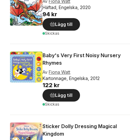
Av
Fiona Watt
Häftad, Engelska, 2020
94 kr
Lägg till
Skickas
Baby's Very First Noisy Nursery
Rhymes
Av
Fiona Watt
Kartonnage, Engelska, 2012
122 kr
Lägg till
Skickas
Sticker Dolly Dressing Magical
Kingdom