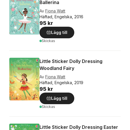
Ballerina
Av
Fiona Watt
Häftad, Engelska, 2016
95 kr
Lägg till
Skickas
Little Sticker Dolly Dressing
Woodland Fairy
Av
Fiona Watt
Häftad, Engelska, 2019
95 kr
Lägg till
Skickas
Little Sticker Dolly Dressing Easter