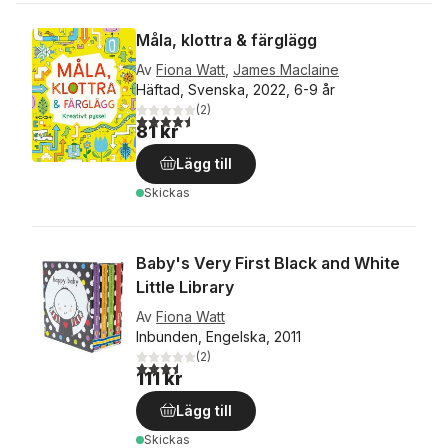
Måla, klottra & färglägg
Av
Fiona Watt
,
James Maclaine
Häftad, Svenska, 2022, 6-9 år
(
2
)
4,5
utav 5 stjärnor. Totalt antal röster:
81 kr
Lägg till
Skickas
Baby's Very First Black and White
Little Library
Av
Fiona Watt
Inbunden, Engelska, 2011
(
2
)
3,5
utav 5 stjärnor. Totalt antal röster:
111 kr
Lägg till
Skickas