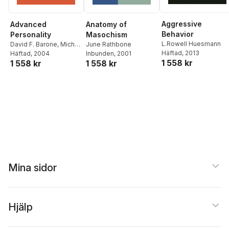
Aggressive
Advanced
Anatomy of
Behavior
Personality
Masochism
L.Rowell Huesmann
David F. Barone
,
Michel
June Rathbone
Häftad
, 2013
Hersen
Häftad
, 2004
,
Vincent B. Van
Inbunden
, 2001
1 558 kr
1 558 kr
1 558 kr
Hasselt
Mina sidor
Hjälp