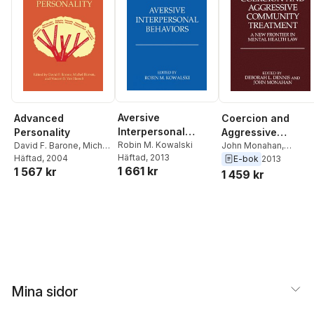
Aversive
Advanced
Coercion and
Interpersonal
Personality
Aggressive
Behaviors
Robin M. Kowalski
David F. Barone
,
Michel
Community
John Monahan
,
Häftad
, 2013
Hersen
Häftad
, 2004
,
Vincent B. Van
Deborah L. Dennis
E-bok
2013
Treatment
1 661 kr
1 567 kr
Hasselt
1 459 kr
Mina sidor