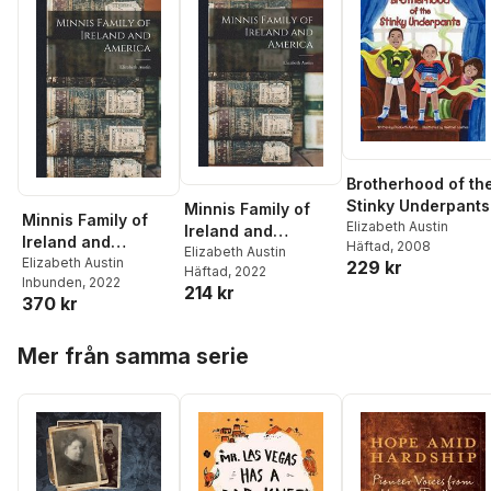
Brotherhood of th
Stinky Underpants
Minnis Family of
Minnis Family of
Elizabeth Austin
Ireland and
Ireland and
Häftad
, 2008
America
Elizabeth Austin
America
Elizabeth Austin
229 kr
Häftad
, 2022
Inbunden
, 2022
214 kr
370 kr
Hoppa över listan
Mer från samma serie