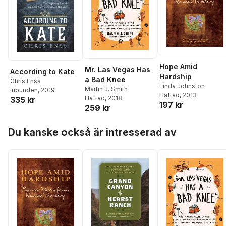
Hope Amid
Mr. Las Vegas Has
According to Kate
Hardship
a Bad Knee
Chris Enss
Linda Johnston
Martin J. Smith
Inbunden
, 2019
Häftad
, 2013
Häftad
, 2018
335 kr
197 kr
259 kr
Hoppa över listan
Du kanske också är intresserad av