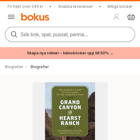
Fri frakt över 249 kr
•
Snabba leveranser
•
Billiga böcker
Sök bok, spel, pussel, penna...
Skapa nya rutiner – hälsoböcker upp till 50% →
Biografier
Biografier