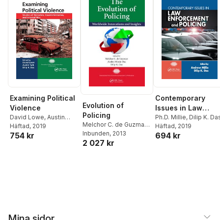
Contemporary
Examining Political
Evolution of
Issues in Law
Violence
Policing
Enforcement and
Ph.D. Millie
,
Dilip K. Da
David Lowe
,
Austin
Melchor C. de Guzman
,
Häftad
, 2019
Turk
Häftad
,
Dilip K. Das
, 2019
Policing
Aiedeo Mintie Das
Inbunden
, 2013
,
Dilip
694 kr
754 kr
2 027 kr
K. Das
Mina sidor