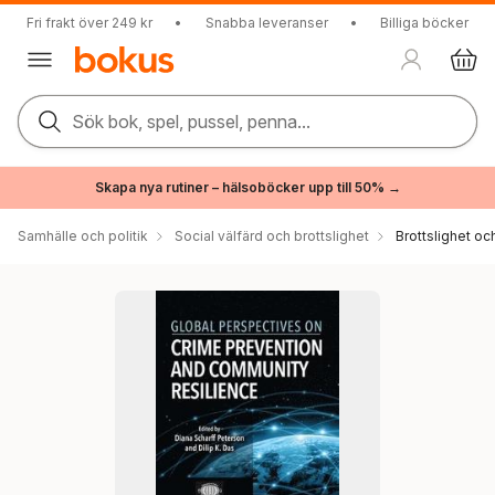
Fri frakt över 249 kr
•
Snabba leveranser
•
Billiga böcker
Sök bok, spel, pussel, penna...
Skapa nya rutiner – hälsoböcker upp till 50% →
Samhälle och politik
Social välfärd och brottslighet
Brottslighet oc