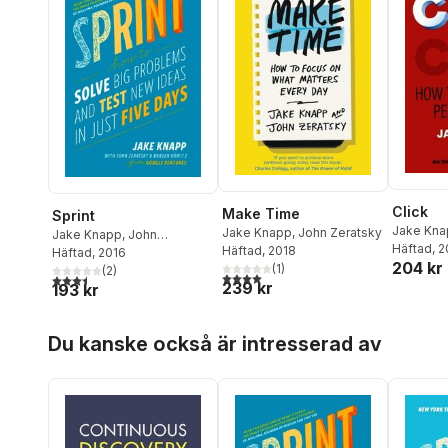
Click
Make Time
Sprint
Jake Kna
Jake Knapp
,
John Zeratsky
Jake Knapp
,
John
Häftad
, 
Häftad
, 2018
Zeratsky
Häftad
, 2016
,
Braden Kowitz
204 kr
(
1
)
(
2
)
4,0
utav 5 stjärnor. Totalt antal röster:
3,5
utav 5 stjärnor. Totalt antal röster:
239 kr
193 kr
Hoppa över listan
Du kanske också är intresserad av