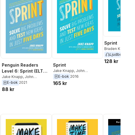
Sprint
Braden Kowitz
,
J
Zeratsky
,
Jake K
Ljudbok
2016
128 kr
Sprint
Penguin Readers
Jake Knapp
,
John
Level 6: Sprint (ELT
Zeratsky
,
Braden Kowitz
E-bok
2016
Graded Reader)
Jake Knapp
,
John
Zeratsky
,
Braden Kowitz
165 kr
E-bok
2021
al röster:
88 kr