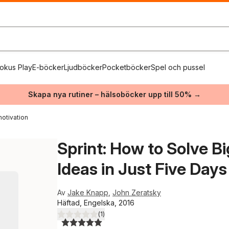
okus Play
E-böcker
Ljudböcker
Pocketböcker
Spel och pussel
Skapa nya rutiner – hälsoböcker upp till 50% →
otivation
Sprint: How to Solve 
Ideas in Just Five Days
Av
Jake Knapp
,
John Zeratsky
Häftad, Engelska, 2016
(
1
)
5,0
utav 5 stjärnor. Totalt antal röster: