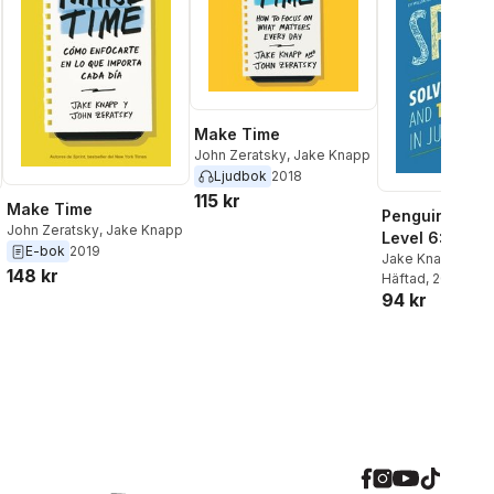
Make Time
John Zeratsky
,
Jake Knapp
Ljudbok
2018
115 kr
Make Time
Penguin Read
John Zeratsky
,
Jake Knapp
Level 6: Sprin
E-bok
2019
Graded Reade
Jake Knapp
,
Joh
148 kr
Zeratsky
Häftad
, 2021
,
Braden
94 kr