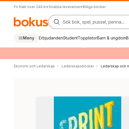
Fri frakt över 249 kr
•
Snabba leveranser
•
Billiga böcker
Sök bok, spel, pussel, penna...
Meny
Erbjudanden
Student
Topplistor
Barn & ungdom
B
Ekonomi och Ledarskap
Ledarskapsböcker
Ledarskap och m