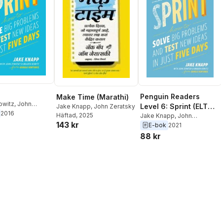
Penguin Readers
Make Time (Marathi)
owitz
,
John
Level 6: Sprint (ELT
Jake Knapp
,
John Zeratsky
,
Jake Knapp
2016
Häftad
, 2025
Graded Reader)
Jake Knapp
,
John
143 kr
Zeratsky
,
Braden Kowitz
E-bok
2021
88 kr