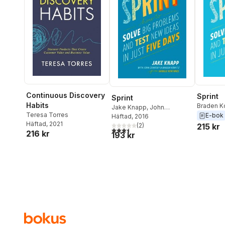
Continuous Discovery
Sprint
Sprint
Habits
Braden K
Jake Knapp
,
John
Teresa Torres
Zeratsky
E-bok
Zeratsky
Häftad
, 2016
,
Braden Kowitz
Häftad
, 2021
(
2
)
215 kr
3,5
utav 5 stjärnor. Totalt antal röster:
216 kr
193 kr