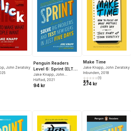
Make Time
Penguin Readers
pp
,
John Zeratsky
Jake Knapp
,
John Zeratsky
Level 6: Sprint (ELT
2025
Inbunden
, 2018
Graded Reader)
Jake Knapp
,
John
(
1
)
Zeratsky
Häftad
, 2021
,
Braden Kowitz
2,0
utav 5 stjärnor. Totalt ant
274 kr
94 kr