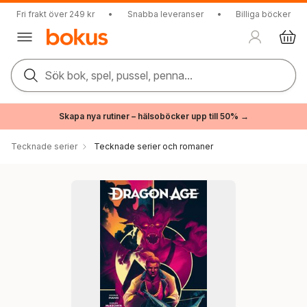
Fri frakt över 249 kr
•
Snabba leveranser
•
Billiga böcker
Sök bok, spel, pussel, penna...
Skapa nya rutiner – hälsoböcker upp till 50% →
Tecknade serier
Tecknade serier och romaner