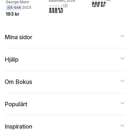
Inbunden
, 2024
5,0
utav 5 stjärnor. Tota
George Mann
129 kr
(
2
)
E-bok
2023
5,0
utav 5 stjärnor. Totalt antal röster:
448 kr
193 kr
Mina sidor
Hjälp
Om Bokus
Populärt
Inspiration