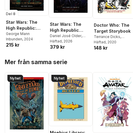
Del 8
Star Wars: The
Star Wars: The
Doctor Who: The
High Republic:
High Republic
Target Storybook
Tears of the
George Mann
Adventures--The
Daniel José Older
,
Terrance Dicks
,
Inbunden
, 2024
Nameless
George Mann
Häftad
, 2026
Complete Phase II
Matthew Sweet
Häftad
, 2020
,
Simo
215 kr
379 kr
148 kr
Guerrier
,
Colin Baker
,
Matthew Waterhouse
,
Hoppa över listan
Jenny T Colgan
,
Mer från samma serie
Jacqueline Rayner
,
Un
McCormack
,
Steve
Cole
,
Vinay Patel
,
Nyhet
Nyhet
George Mann
,
Susie
Day
,
Mike Tucker
,
Joy
Wilkinson
,
Beverly
Sanford
Moebius Library: