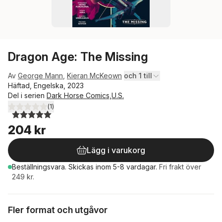
Dragon Age: The Missing
Av
George Mann
,
Kieran McKeown
och 1 till
Häftad, Engelska, 2023
Del i serien
Dark Horse Comics,U.S.
(
1
)
5,0
utav 5 stjärnor. Totalt antal röster:
204 kr
Lägg i varukorg
Beställningsvara.
Skickas
inom 5-8 vardagar
.
Fri frakt över
249 kr.
Fler format och utgåvor