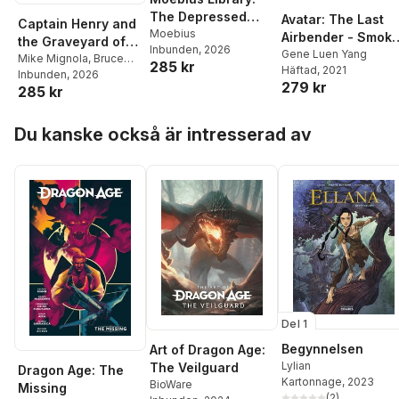
The Depressed
Avatar: The Last
Captain Henry and
Hunter
Moebius
Airbender - Smok
the Graveyard of
Inbunden
, 2026
and Shadow
Gene Luen Yang
Time
Mike Mignola
,
Bruce
285 kr
Häftad
, 2021
Omnibus
Zick
Inbunden
, 2026
279 kr
285 kr
Hoppa över listan
Du kanske också är intresserad av
Del 1
Begynnelsen
Art of Dragon Age:
Lylian
The Veilguard
Dragon Age: The
Kartonnage
, 2023
BioWare
Missing
(
2
)