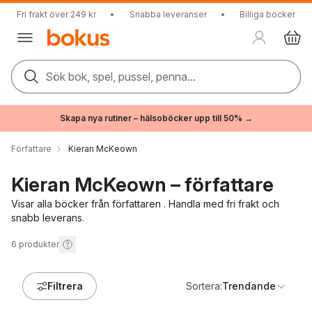
Fri frakt över 249 kr
•
Snabba leveranser
•
Billiga böcker
Sök bok, spel, pussel, penna...
Skapa nya rutiner – hälsoböcker upp till 50% →
Författare
Kieran McKeown
Kieran McKeown – författare
Visar alla böcker från författaren . Handla med fri frakt och
snabb leverans.
6
produkter
Filtrera
Sortera:
Trendande