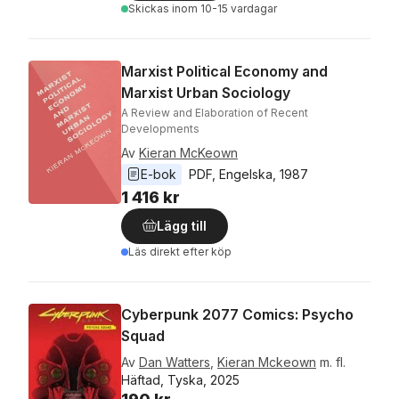
Skickas
inom 10-15 vardagar
Marxist Political Economy and
Marxist Urban Sociology
A Review and Elaboration of Recent
Developments
Av
Kieran McKeown
E-bok
PDF
, 
Engelska
, 
1987
1 416 kr
Lägg till
Läs direkt efter köp
Cyberpunk 2077 Comics: Psycho
Squad
Av
Dan Watters
,
Kieran Mckeown
m. fl.
Häftad, Tyska, 2025