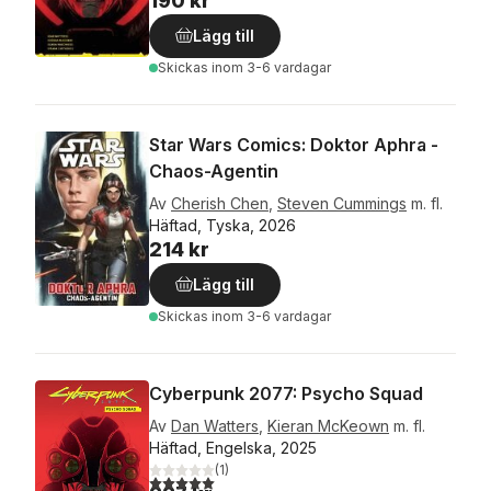
190 kr
Lägg till
Skickas
inom 3-6 vardagar
Star Wars Comics: Doktor Aphra -
Chaos-Agentin
Av
Cherish Chen
,
Steven Cummings
m. fl.
Häftad, Tyska, 2026
214 kr
Lägg till
Skickas
inom 3-6 vardagar
Cyberpunk 2077: Psycho Squad
Av
Dan Watters
,
Kieran McKeown
m. fl.
Häftad, Engelska, 2025
(
1
)
5,0
utav 5 stjärnor. Totalt antal röster: