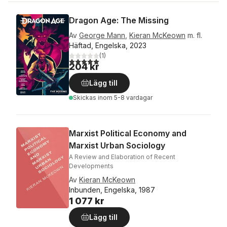
Dragon Age: The Missing
Av
George Mann
,
Kieran McKeown
m. fl.
Häftad, Engelska, 2023
(
1
)
5,0
utav 5 stjärnor. Totalt antal röster:
204 kr
Lägg till
Skickas
inom 5-8 vardagar
Marxist Political Economy and
Marxist Urban Sociology
A Review and Elaboration of Recent
Developments
Av
Kieran McKeown
Inbunden, Engelska, 1987
1 077 kr
Lägg till