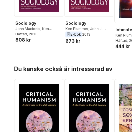
Sociology
Sociology
John Macionis
,
Ken
Ken Plummer
,
John J.
Intimat
Plummer
Häftad
, 2011
Macionis
E-bok
2013
Ken Plu
808 kr
673 kr
Häftad
, 
444 kr
Hoppa över listan
Du kanske också är intresserad av