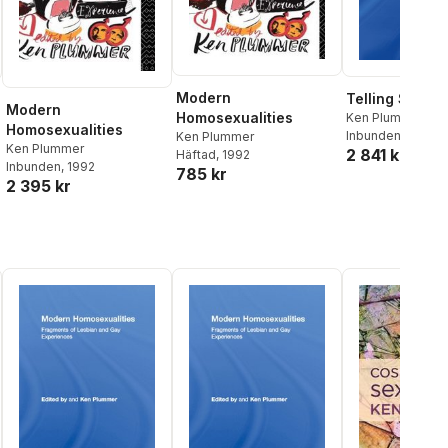
Modern
Telling Sexual
Modern
Homosexualities
Ken Plummer
Homosexualities
Inbunden
, 1994
Ken Plummer
Ken Plummer
2 841 kr
Häftad
, 1992
Inbunden
, 1992
785 kr
2 395 kr