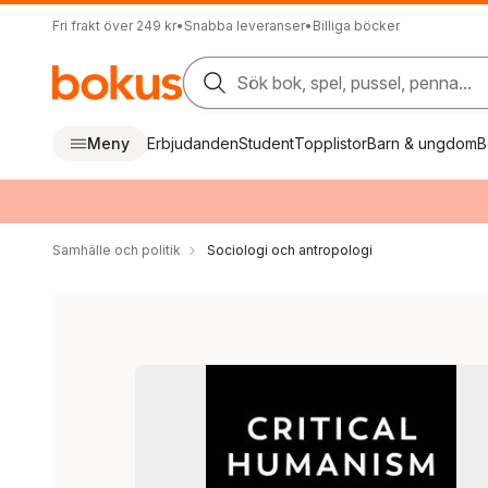
Fri frakt över 249 kr
•
Snabba leveranser
•
Billiga böcker
Sök bok, spel, pussel, penna...
Meny
Erbjudanden
Student
Topplistor
Barn & ungdom
B
Samhälle och politik
Sociologi och antropologi