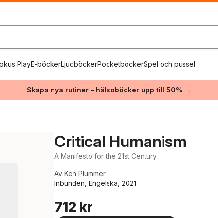
okus Play
E-böcker
Ljudböcker
Pocketböcker
Spel och pussel
Skapa nya rutiner – hälsoböcker upp till 50% →
Critical Humanism
A Manifesto for the 21st Century
Av
Ken Plummer
Inbunden, Engelska, 2021
712 kr