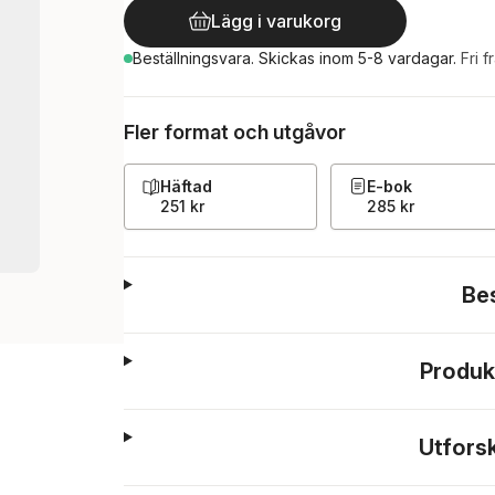
Lägg i varukorg
Beställningsvara.
Skickas
inom 5-8 vardagar
.
Fri f
Fler format och utgåvor
Häftad
E-bok
251 kr
285 kr
Be
Produk
Utfors