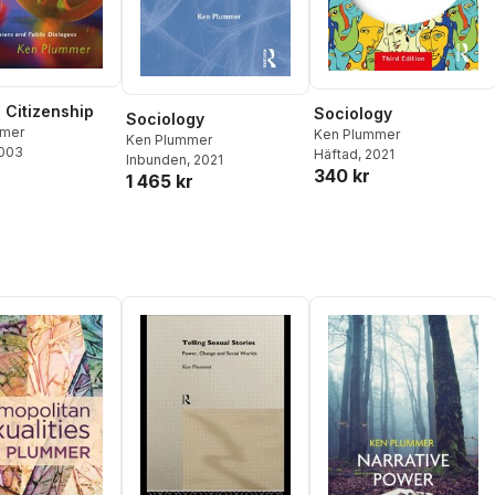
e Citizenship
Sociology
Sociology
mmer
Ken Plummer
Ken Plummer
2003
Häftad
, 2021
Inbunden
, 2021
340 kr
1 465 kr