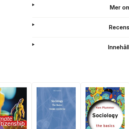
Mer om
Recens
Innehål