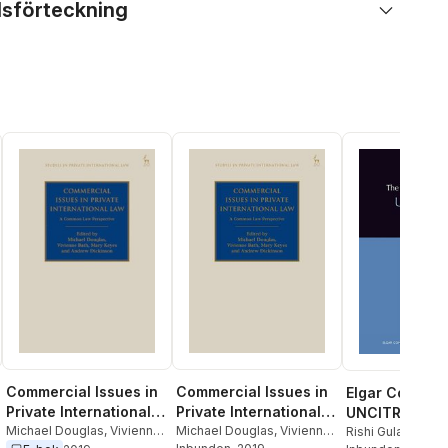
lsförteckning
Commercial Issues in
Commercial Issues in
Elgar Compani
Private International
Private International
UNCITRAL
Law
Michael Douglas
,
Vivienne
Law
Michael Douglas
,
Vivienne
Rishi Gulati
,
Thom