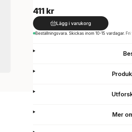
411 kr
Lägg i varukorg
Beställningsvara.
Skickas
inom 10-15 vardagar
.
Fri
Be
Produk
Utfors
Mer om