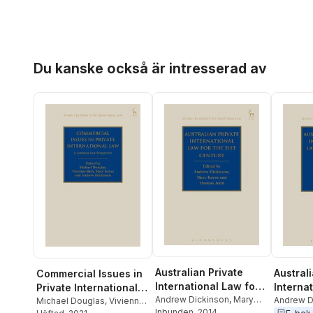
Hoppa över listan
Du kanske också är intresserad av
Australian Private
Australi
Commercial Issues in
International Law for
Interna
Private International
the 21st Century
Andrew Dickinson
,
Mary
the 21s
Andrew D
Law
Michael Douglas
,
Vivienne
Keyes
Inbunden
,
Thomas John
, 2014
Keyes
,
T