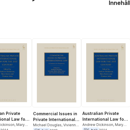
Innehål
an Private
Australian Private
Commercial Issues in
tional Law for
International Law for
Private International
t Century
ickinson
,
Mary
the 21st Century
Andrew Dickinson
,
Mary
Law
Michael Douglas
,
Vivienne
homas John
Keyes
,
Thomas John