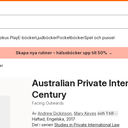
okus Play
E-böcker
Ljudböcker
Pocketböcker
Spel och pussel
Skapa nya rutiner – hälsoböcker upp till 50% →
el
Australian Private Inte
Century
Facing Outwards
Av
Andrew Dickinson
,
Mary Keyes
och 1 till
Häftad, Engelska, 2017
Del i serien
Studies in Private International Law