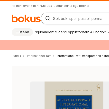
Fri frakt över 249 kr
•
Snabba leveranser
•
Billiga böcker
Sök bok, spel, pussel, penna...
Meny
Erbjudanden
Student
Topplistor
Barn & ungdom
B
Juridik
Internationell rätt
Internationell rätt: transport och hand