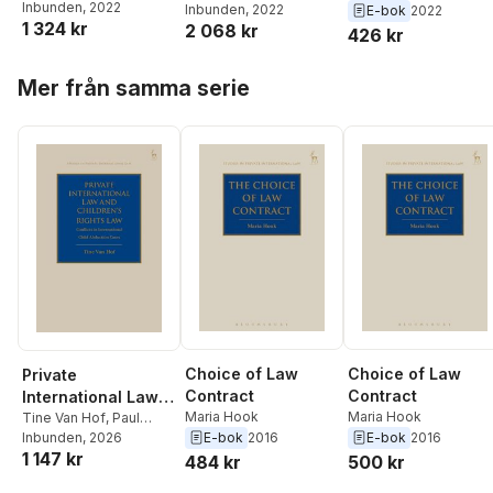
Inbunden
, 2022
Kayode Akintola
Inbunden
, 2022
,
Mukarrum Ahmed
,
in English Courts
E-bok
2022
1 324 kr
2 068 kr
Mukarrum Ahmed
,
Kayode Akintola
,
426 kr
Folashade Adeyemo
Richard Austen-Baker
Hoppa över listan
Mer från samma serie
Choice of Law
Choice of Law
Private
Contract
Contract
International Law
Maria Hook
Maria Hook
and Children's
Tine Van Hof
,
Paul
E-bok
2016
E-bok
2016
Beaumont
Inbunden
, 2026
Rights Law
1 147 kr
484 kr
500 kr