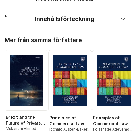
Innehållsförteckning
Hoppa över listan
Mer från samma författare
Brexit and the
Principles of
Principles of
Future of Private
Commercial Law
Commercial Law
International Law
Mukarrum Ahmed
Richard Austen-Baker
,
Folashade Adeyemo
,