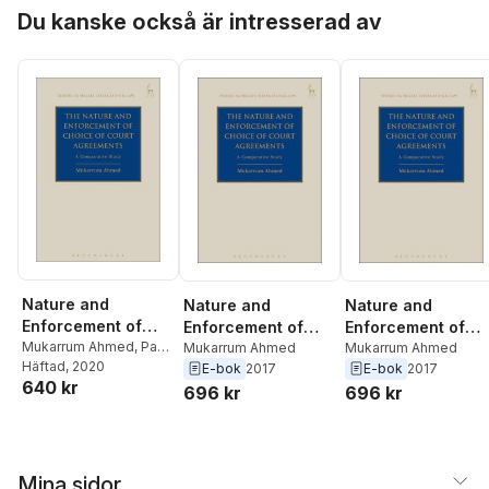
Hoppa över listan
Du kanske också är intresserad av
Nature and
Nature and
Nature and
Enforcement of
Enforcement of
Enforcement of
Choice of Court
Mukarrum Ahmed
,
Paul
Choice of Court
Mukarrum Ahmed
Choice of Court
Mukarrum Ahmed
Beaumont
Häftad
, 2020
E-bok
2017
E-bok
2017
Agreements
Agreements
Agreements
640 kr
696 kr
696 kr
Mina sidor