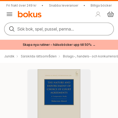
Fri frakt över 249 kr
•
Snabba leveranser
•
Billiga böcker
Sök bok, spel, pussel, penna...
Skapa nya rutiner – hälsoböcker upp till 50% →
Juridik
Särskilda rättsområden
Bolags-, handels- och konkurrensrä