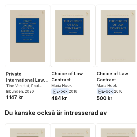
Lara Walker
,
Paul
James J. Fawcett
,
Paul
James J. Fawcett
,
Paul
Torremans
,
James J.
Torremans
Torremans
Fawcett
Choice of Law
Choice of Law
Private
Contract
Contract
International Law
Maria Hook
Maria Hook
and Children's
Tine Van Hof
,
Paul
E-bok
2016
E-bok
2016
Beaumont
Inbunden
, 2026
Rights Law
1 147 kr
484 kr
500 kr
Hoppa över listan
Du kanske också är intresserad av