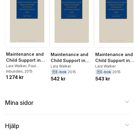
Maintenance and
Maintenance and
Maintenance and
Child Support in
Child Support in
Child Support in
Private
Lara Walker
,
Paul
Private
Lara Walker
Private
Lara Walker
Beaumont
Inbunden
, 2015
E-bok
2015
E-bok
2015
International Law
International Law
International Law
1 274 kr
542 kr
543 kr
Mina sidor
Hjälp