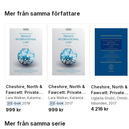
Hoppa över listan
Mer från samma författare
Cheshire, North &
Cheshire, North &
Cheshire, North &
Fawcett: Private
Fawcett: Private
Fawcett: Private
International Law
Lara Walker
,
Katarina
International Law
Lara Walker
,
Katarina
International Law
Uglješa Grušić
,
Christi
Trimmings
,
Zheng
Trimmings
,
Zheng
E-bok
2018
E-bok
2017
Heinze
Inbunden
,
Louise Merret
, 2017
Sophia Tang
,
Carmen
Sophia Tang
,
Carmen
4 216 kr
Alex Mills
,
Carmen
999 kr
999 kr
Otero Garcia-Castrillon
,
Otero Garcia-Castrillon
,
Otero García-Castrilló
Alex Mills
,
Louise
Alex Mills
,
Louise
Zheng Sophia Tang
,
Hoppa över listan
Mer från samma serie
Merrett
,
Christian
Merrett
,
Christian
Katarina Trimmings
,
Heinze
,
Ugljesa Grusic
,
Heinze
,
Ugljesa Grusic
,