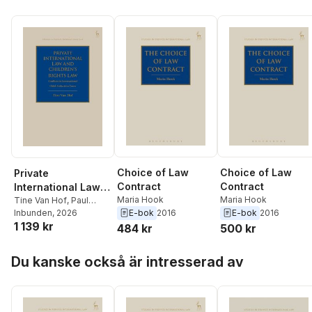
Lara Walker
,
Paul
James J. Fawcett
,
Paul
James J. Fawcett
,
Paul
Torremans
,
James J.
Torremans
Torremans
Fawcett
Choice of Law
Choice of Law
Private
Contract
Contract
International Law
Maria Hook
Maria Hook
and Children's
Tine Van Hof
,
Paul
E-bok
2016
E-bok
2016
Beaumont
Inbunden
, 2026
Rights Law
1 139 kr
484 kr
500 kr
Hoppa över listan
Du kanske också är intresserad av