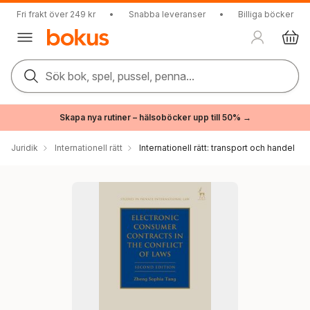
Fri frakt över 249 kr
•
Snabba leveranser
•
Billiga böcker
Sök bok, spel, pussel, penna...
Skapa nya rutiner – hälsoböcker upp till 50% →
Juridik
Internationell rätt
Internationell rätt: transport och handel