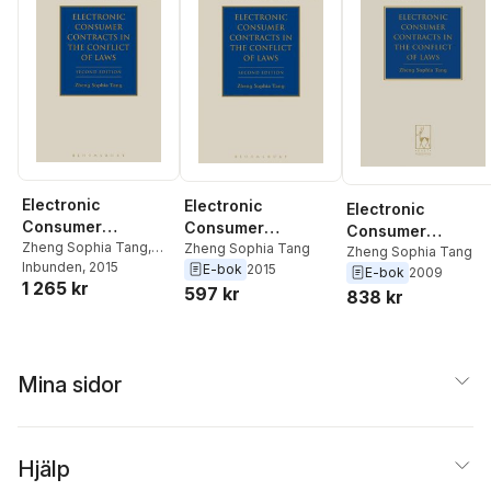
Electronic
Electronic
Electronic
Consumer
Consumer
Consumer
Contracts in the
Zheng Sophia Tang
,
Contracts in the
Zheng Sophia Tang
Contracts in the
Zheng Sophia Tang
Paul Beaumont
Inbunden
, 2015
E-bok
2015
Conflict of Laws
Conflict of Laws
E-bok
2009
Conflict of Laws
1 265 kr
597 kr
838 kr
Mina sidor
Hjälp