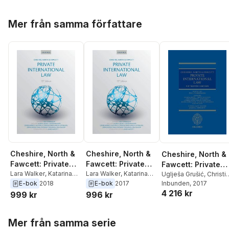
Hoppa över listan
Mer från samma författare
Cheshire, North &
Cheshire, North &
Cheshire, North &
Fawcett: Private
Fawcett: Private
Fawcett: Private
International Law
Lara Walker
,
Katarina
International Law
Lara Walker
,
Katarina
International Law
Uglješa Grušić
,
Christi
Trimmings
,
Zheng
Trimmings
,
Zheng
E-bok
2018
E-bok
2017
Heinze
Inbunden
,
Louise Merret
, 2017
Sophia Tang
,
Carmen
Sophia Tang
,
Carmen
4 216 kr
Alex Mills
,
Carmen
999 kr
996 kr
Otero Garcia-Castrillon
,
Otero Garcia-Castrillon
,
Otero García-Castrilló
Alex Mills
,
Louise
Alex Mills
,
Louise
Zheng Sophia Tang
,
Hoppa över listan
Merrett
,
Christian
Merrett
,
Christian
Katarina Trimmings
,
Mer från samma serie
Heinze
,
Ugljesa Grusic
,
Heinze
,
Ugljesa Grusic
,