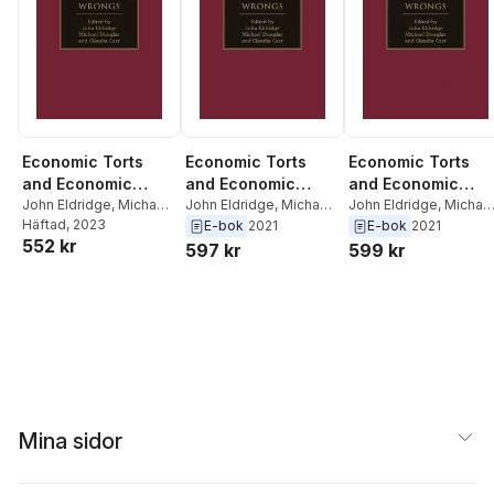
Economic Torts
Economic Torts
Economic Torts
and Economic
and Economic
and Economic
Wrongs
John Eldridge
,
Michael
Wrongs
John Eldridge
,
Michael
Wrongs
John Eldridge
,
Michae
Douglas
Häftad
, 2023
,
Claudia Carr
Douglas
,
Claudia Carr
Douglas
,
Claudia Carr
E-bok
2021
E-bok
2021
552 kr
597 kr
599 kr
Mina sidor