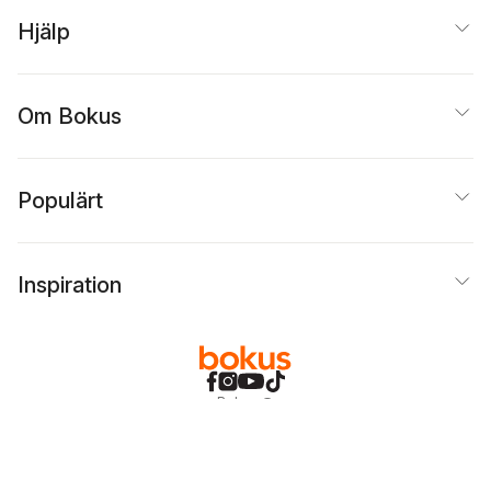
Hjälp
Om Bokus
Populärt
Inspiration
Bokus
@
Cookies
Anpassa cookies
Integritetspolicy
Köpvillkor