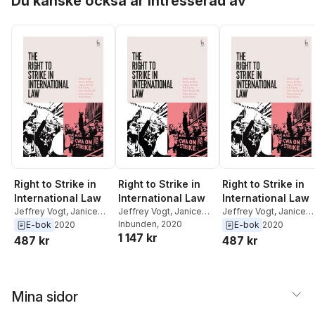
Du kanske också är intresserad av
Right to Strike in
Right to Strike in
Right to Strike in
International Law
International Law
International Law
Jeffrey Vogt
,
Janice
Jeffrey Vogt
,
Janice
Jeffrey Vogt
,
Janice
Bellace
,
Lance Compa
,
Bellace
Inbunden
,
Lance Compa
, 2020
,
Bellace
,
Lance Compa
E-bok
2020
E-bok
2020
1 147 kr
KD Ewing
,
John Hendy
KD Ewing
,
John Hendy
KD Ewing
,
John Hendy
487 kr
487 kr
QC
,
Klaus Lörcher
,
QC
,
Klaus Lörcher
,
QC
,
Klaus Lörcher
,
Tonia Novitz
Tonia Novitz
Tonia Novitz
Mina sidor