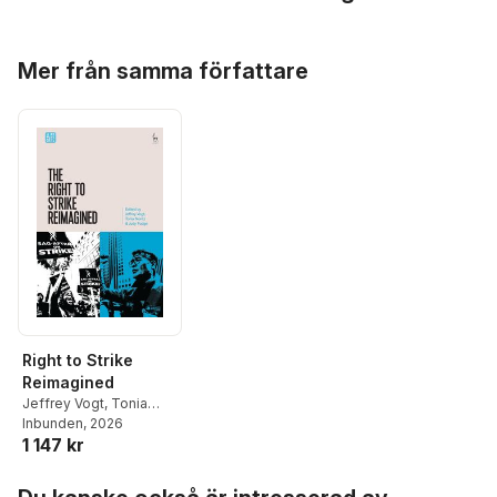
Hoppa över listan
Mer från samma författare
Right to Strike
Reimagined
Jeffrey Vogt
,
Tonia
Novitz
Inbunden
,
Judy Fudge
, 2026
1 147 kr
Hoppa över listan