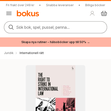
Fri frakt över 249 kr
•
Snabba leveranser
•
Billiga böcker
Sök bok, spel, pussel, penna...
Skapa nya rutiner – hälsoböcker upp till 50% →
Juridik
Internationell rätt