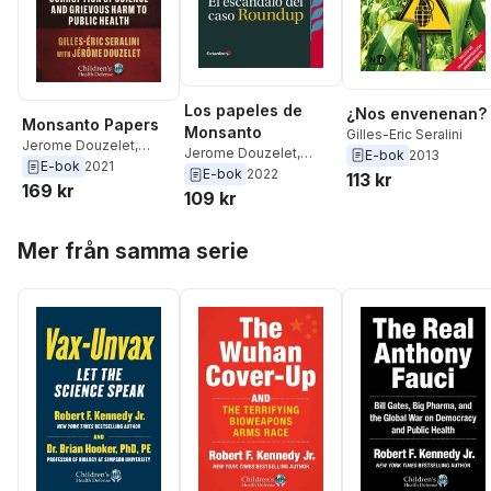
Los papeles de
¿Nos envenenan?
Monsanto Papers
Monsanto
Gilles-Eric Seralini
Jerome Douzelet
,
Jerome Douzelet
,
E-bok
2013
Gilles-Eric Seralini
E-bok
2021
Gilles-Eric Seralini
E-bok
2022
113 kr
169 kr
109 kr
Hoppa över listan
Mer från samma serie