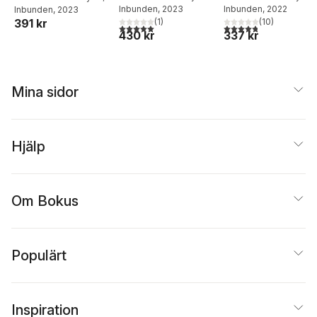
Inbunden
, 2023
Inbunden
, 2022
Brian Hooker
Inbunden
, 2023
391 kr
(
1
)
(
10
)
5,0
utav 5 stjärnor. Totalt antal röster:
4,8
utav 5 stjärnor. Tota
430 kr
337 kr
Mina sidor
Hjälp
Om Bokus
Populärt
Inspiration