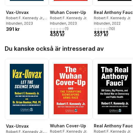
Wuhan Cover-Up
Real Anthony Fauc
Vax-Unvax
Robert F. Kennedy Jr.
Robert F. Kennedy Jr.
Robert F. Kennedy Jr.
,
Inbunden
, 2023
Inbunden
, 2022
Brian Hooker
Inbunden
, 2023
391 kr
(
1
)
(
10
)
5,0
utav 5 stjärnor. Totalt antal röster:
4,8
utav 5 stjärnor. Tota
430 kr
337 kr
Hoppa över listan
Du kanske också är intresserad av
Wuhan Cover-Up
Real Anthony Fauc
Vax-Unvax
Robert F. Kennedy Jr.
Robert F. Kennedy Jr.
Robert F. Kennedy Jr.
,