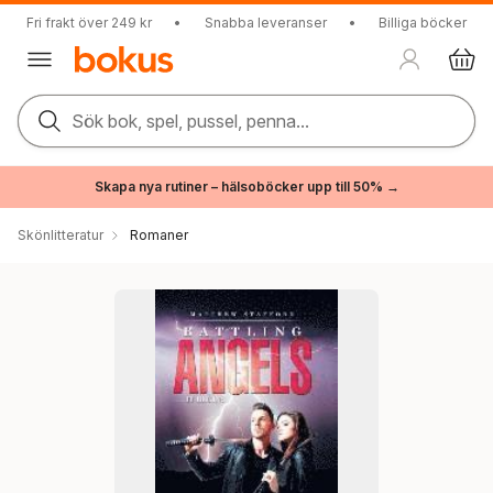
Fri frakt över 249 kr
•
Snabba leveranser
•
Billiga böcker
Sök bok, spel, pussel, penna...
Skapa nya rutiner – hälsoböcker upp till 50% →
Skönlitteratur
Romaner