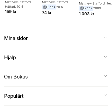
Matthew Stafford
Matthew Stafford
Matthew Stafford
,
Jer
Häftad
, 2015
E-bok
2015
Shih
,
Mark Wuthnow
E-bok
2009
159 kr
74 kr
1 093 kr
Mina sidor
Hjälp
Om Bokus
Populärt