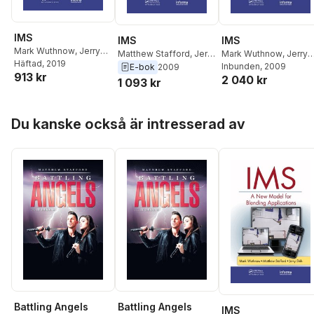
IMS
IMS
IMS
Mark Wuthnow
,
Jerry
Matthew Stafford
,
Jerry
Mark Wuthnow
,
Jerry
Shih
Häftad
,
Matthew Stafford
, 2019
Shih
,
Mark Wuthnow
Shih
Inbunden
,
Matthew Staffor
, 2009
E-bok
2009
913 kr
2 040 kr
1 093 kr
Hoppa över listan
Du kanske också är intresserad av
Battling Angels
Battling Angels
IMS