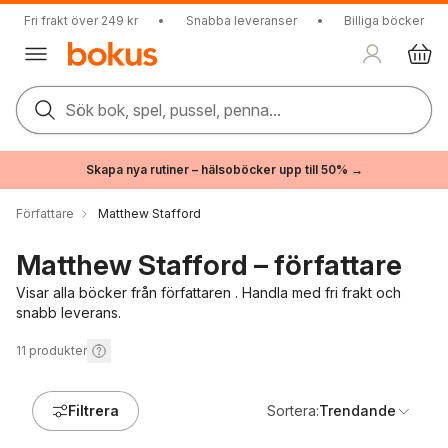
Fri frakt över 249 kr
•
Snabba leveranser
•
Billiga böcker
Sök bok, spel, pussel, penna...
Skapa nya rutiner – hälsoböcker upp till 50% →
Författare
Matthew Stafford
Matthew Stafford – författare
Visar alla böcker från författaren . Handla med fri frakt och
snabb leverans.
11
produkter
Filtrera
Sortera:
Trendande