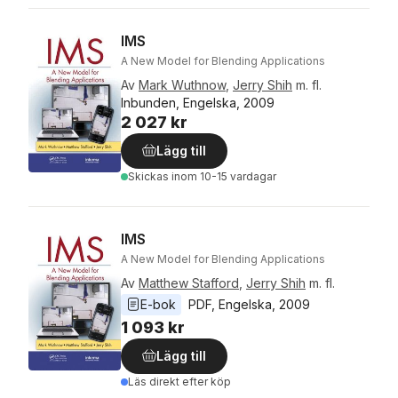
IMS
A New Model for Blending Applications
Av
Mark Wuthnow
,
Jerry Shih
m. fl.
Inbunden, Engelska, 2009
2 027 kr
Lägg till
Skickas
inom 10-15 vardagar
IMS
A New Model for Blending Applications
Av
Matthew Stafford
,
Jerry Shih
m. fl.
E-bok
PDF
, 
Engelska
, 
2009
1 093 kr
Lägg till
Läs direkt efter köp