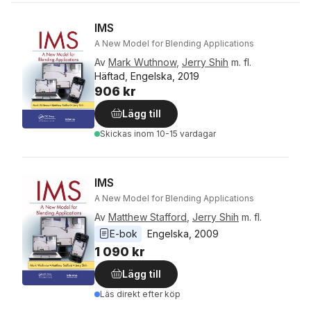
IMS
A New Model for Blending Applications
Av
Mark Wuthnow
,
Jerry Shih
m. fl.
Häftad, Engelska, 2019
906 kr
Lägg till
Skickas
inom 10-15 vardagar
IMS
A New Model for Blending Applications
Av
Matthew Stafford
,
Jerry Shih
m. fl.
E-bok
Engelska
, 
2009
1 090 kr
Lägg till
Läs direkt efter köp