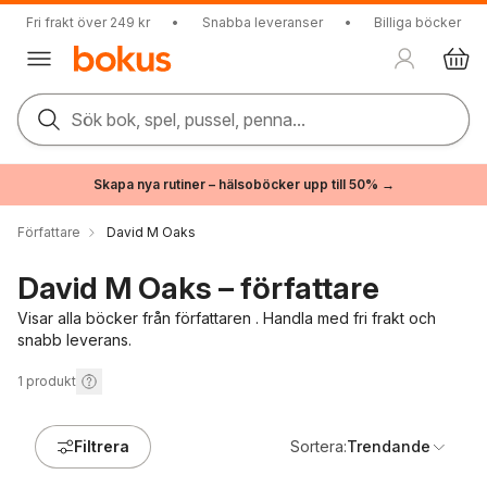
Fri frakt över 249 kr
•
Snabba leveranser
•
Billiga böcker
Sök bok, spel, pussel, penna...
Skapa nya rutiner – hälsoböcker upp till 50% →
Författare
David M Oaks
David M Oaks – författare
Visar alla böcker från författaren . Handla med fri frakt och
snabb leverans.
1
produkt
Filtrera
Sortera:
Trendande