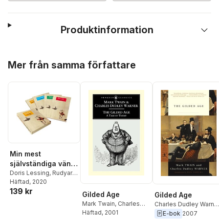
Produktinformation
Hoppa över listan
Mer från samma författare
Min mest
självständiga vän :
fyra noveller om
Doris Lessing
,
Rudyard
Kipling
Häftad
,
, 2020
Charles Dudley
katter (presentask)
139 kr
Warner
,
Michael
Gilded Age
Gilded Age
Joseph
Mark Twain
,
Charles
Charles Dudley Warne
Dudley Warner
Häftad
, 2001
Mark Twain
E-bok
2007