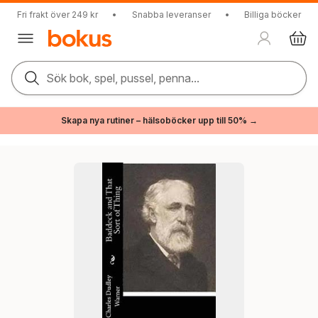
Fri frakt över 249 kr
•
Snabba leveranser
•
Billiga böcker
Sök bok, spel, pussel, penna...
Skapa nya rutiner – hälsoböcker upp till 50% →