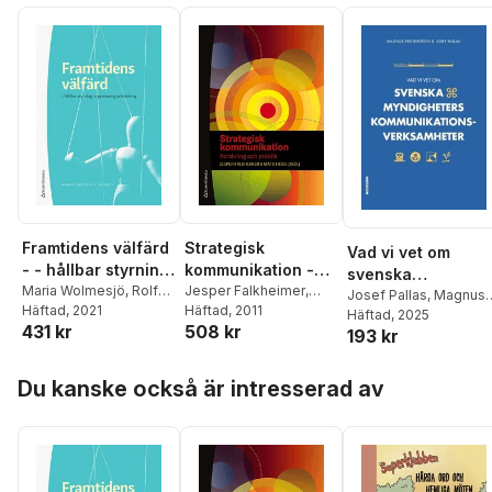
Framtidens välfärd
Strategisk
Vad vi vet om
- - hållbar styrning,
kommunikation -
svenska
organisering och
Maria Wolmesjö
,
Rolf
Forskning och
Jesper Falkheimer
,
myndigheters
Josef Pallas
,
Magnus
Solli
Häftad
,
Petra Angervall
, 2021
,
Mats Heide
Häftad
, 2011
,
Cecilia
ledning
praktik
Fredriksson
Häftad
, 2025
kommunikationsve
431 kr
508 kr
Richard Baldwin
,
Cassinger
,
Edward
193 kr
ksamheter
Catharina Bjørkquist
,
Deverell
,
Mats
Roger Blomgren
,
Eriksson
,
Magnus
Hoppa över listan
Du kanske också är intresserad av
Magdalena Elmersjö
,
Fredriksson
,
Catrin
Nomie Eriksson
,
Johansson
,
Inger
Magnus Fredriksson
,
Larsson
,
Larsåke
Mikael Löfström
,
Josef
Larsson
,
Camilla
Pallas
,
Helge Ramsdal
,
Nothhaft
,
Eva-Karin
Johan Sundeen
,
Gardell
,
Josef Pallas
,