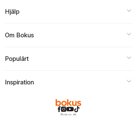
Thelander
,
Sara Von
Platen
Hjälp
Om Bokus
Populärt
Inspiration
Bokus
@
Cookies
Anpassa cookies
Integritetspolicy
Köpvillkor