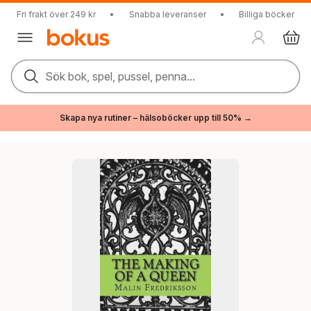
Fri frakt över 249 kr
•
Snabba leveranser
•
Billiga böcker
Sök bok, spel, pussel, penna...
Skapa nya rutiner – hälsoböcker upp till 50% →