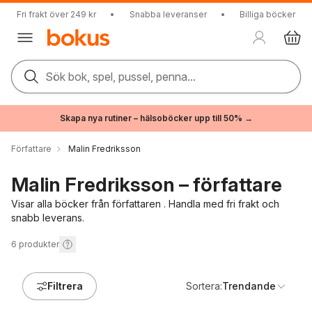
Fri frakt över 249 kr
•
Snabba leveranser
•
Billiga böcker
Sök bok, spel, pussel, penna...
Skapa nya rutiner – hälsoböcker upp till 50% →
Författare
Malin Fredriksson
Malin Fredriksson – författare
Visar alla böcker från författaren . Handla med fri frakt och
snabb leverans.
6
produkter
Filtrera
Sortera:
Trendande