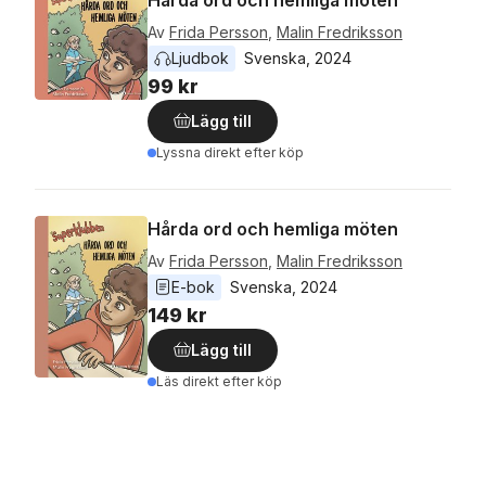
Hårda ord och hemliga möten
Av
Frida Persson
,
Malin Fredriksson
Ljudbok
Svenska
, 
2024
99 kr
Lägg till
Lyssna direkt efter köp
Hårda ord och hemliga möten
Av
Frida Persson
,
Malin Fredriksson
E-bok
Svenska
, 
2024
149 kr
Lägg till
Läs direkt efter köp