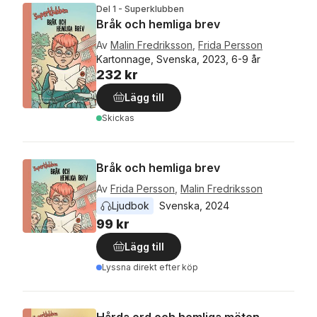
Del 1 - Superklubben
Bråk och hemliga brev
Av
Malin Fredriksson
,
Frida Persson
Kartonnage, Svenska, 2023, 6-9 år
232 kr
Lägg till
Skickas
Bråk och hemliga brev
Av
Frida Persson
,
Malin Fredriksson
Ljudbok
Svenska
, 
2024
99 kr
Lägg till
Lyssna direkt efter köp