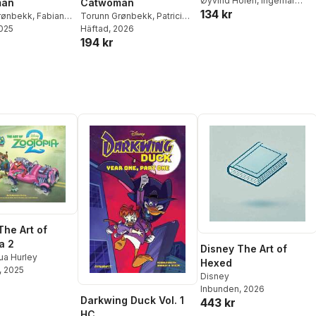
Øyvind Holen
,
Ingemar
man
Catwoman
134 kr
Bengtsson
,
Lisa Wool-Rim
rønbekk
,
Fabiana
Torunn Grønbekk
,
Patricio
Sjöblom
,
Saskia Gullstrand
,
2025
,
Marianna Ignazzi
Delpeche
Häftad
, 2026
,
Danilo Beyruth
Torunn Grønbekk
194 kr
The Art of
a 2
Disney The Art of
ua Hurley
Hexed
, 2025
Disney
Inbunden
, 2026
Darkwing Duck Vol. 1
443 kr
HC