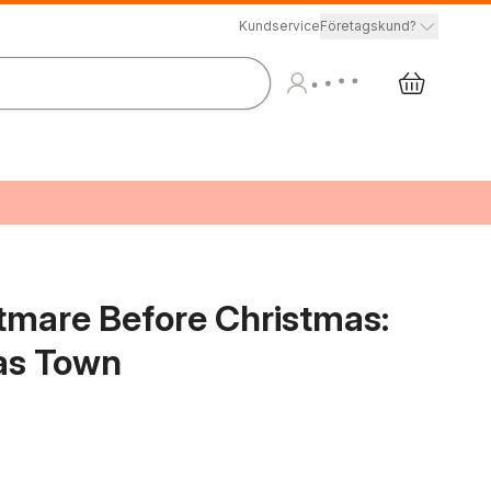
Kundservice
Företagskund?
tmare Before Christmas:
as Town