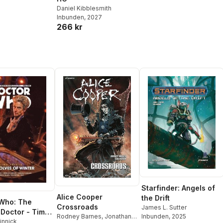
Daniel Kibblesmith
Inbunden
, 2027
266 kr
Starfinder: Angels of
Alice Cooper
the Drift
Who: The
Crossroads
James L. Sutter
 Doctor - Time
Rodney Barnes
,
Jonathan
Inbunden
, 2025
Volume 2: The
innick