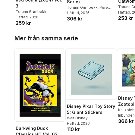
Catwo
Serie)
3
Torunn G
Torunn Grønbekk
,
Pere
Torunn Grønbekk
Mascolo
Häftad
, 
Pérez
Häftad
,
, 2025
Al Ewing
,
Juan
Häftad
, 2026
253 kr
306 kr
Ferreyra
,
Ken Lashley
259 kr
Hoppa över listan
Mer från samma serie
Disney 
Zootopi
Disney Pixar Toy Story
Kalikoleh
5: Giant Stickers
Inbunden
Walt Disney
366 kr
Häftad
, 2026
Darkwing Duck
110 kr
Classics HC Vol. 03