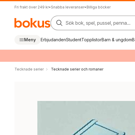
Fri frakt över 249 kr
•
Snabba leveranser
•
Billiga böcker
Sök bok, spel, pussel, penna...
Meny
Erbjudanden
Student
Topplistor
Barn & ungdom
B
Tecknade serier
Tecknade serier och romaner