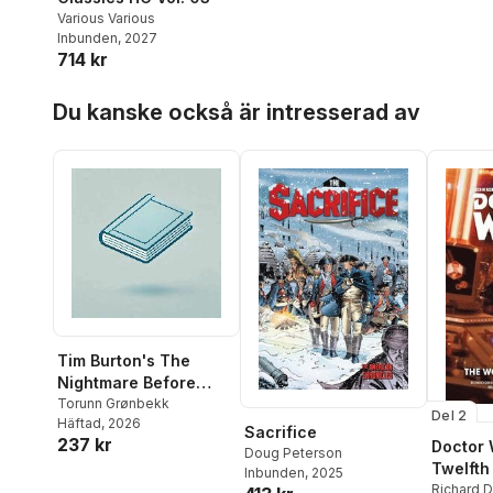
Various Various
Inbunden
, 2027
714 kr
Hoppa över listan
Du kanske också är intresserad av
Tim Burton's The
Nightmare Before
Christmas: The Shiver
Torunn Grønbekk
Del 2
Häftad
, 2026
Of Christmas Town
Sacrifice
237 kr
Doctor 
Doug Peterson
Twelfth
Inbunden
, 2025
Trials 
Richard D