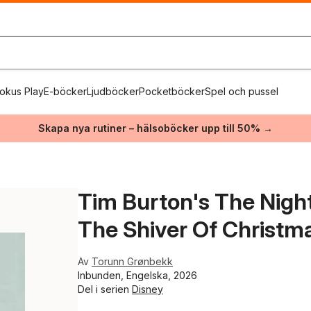
okus Play
E-böcker
Ljudböcker
Pocketböcker
Spel och pussel
Skapa nya rutiner – hälsoböcker upp till 50% →
Tim Burton's The Nigh
The Shiver Of Christm
Av
Torunn Grønbekk
Inbunden, Engelska, 2026
Del i serien
Disney