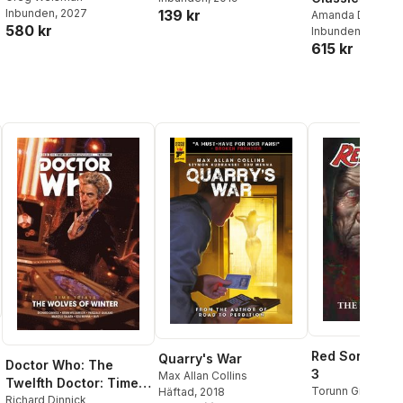
139 kr
Inbunden
, 2027
Amanda Deibert
580 kr
Inbunden
, 2026
615 kr
Red Sonja (20
Quarry's War
Doctor Who: The
3
Max Allan Collins
Twelfth Doctor: Time
Torunn Grønbekk
Häftad
, 2018
Trials Vol. 2: The
Richard Dinnick