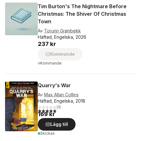
Tim Burton's The Nightmare Before
Christmas: The Shiver Of Christmas
Town
Av
Torunn Grønbekk
Häftad, Engelska, 2026
237 kr
Kommande
Kommande
Quarry's War
Av
Max Allan Collins
Häftad, Engelska, 2018
(
1
)
5,0
utav 5 stjärnor. Totalt antal röster:
169 kr
Lägg till
Skickas