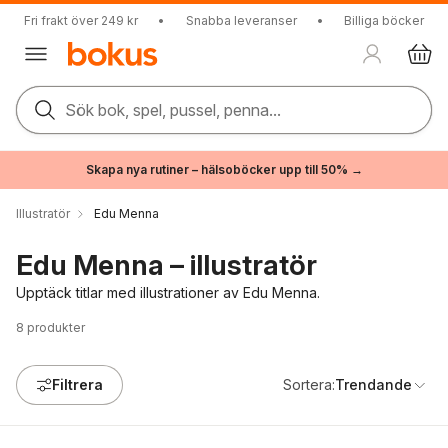
Fri frakt över 249 kr
•
Snabba leveranser
•
Billiga böcker
Sök bok, spel, pussel, penna...
Skapa nya rutiner – hälsoböcker upp till 50% →
Illustratör
Edu Menna
Edu Menna – illustratör
Upptäck titlar med illustrationer av Edu Menna.
8
produkter
Filtrera
Sortera:
Trendande