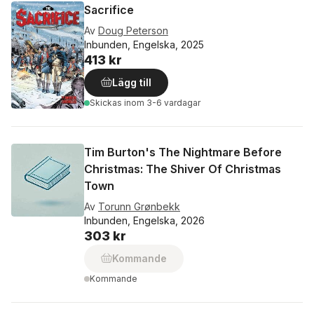
Sacrifice
Av
Doug Peterson
Inbunden, Engelska, 2025
413 kr
Lägg till
Skickas
inom 3-6 vardagar
Tim Burton's The Nightmare Before
Christmas: The Shiver Of Christmas
Town
Av
Torunn Grønbekk
Inbunden, Engelska, 2026
303 kr
Kommande
Kommande