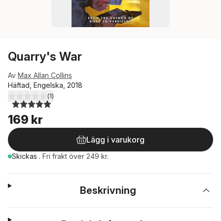
Quarry's War
Av
Max Allan Collins
Häftad, Engelska, 2018
(
1
)
5,0
utav 5 stjärnor. Totalt antal röster:
169 kr
Lägg i varukorg
Skickas
.
Fri frakt över 249 kr.
Beskrivning