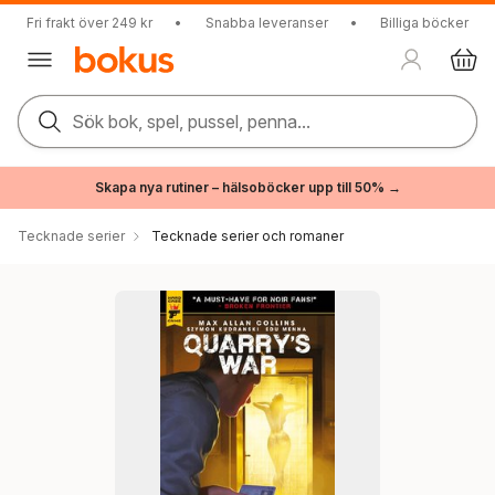
Fri frakt över 249 kr
•
Snabba leveranser
•
Billiga böcker
Sök bok, spel, pussel, penna...
Skapa nya rutiner – hälsoböcker upp till 50% →
Tecknade serier
Tecknade serier och romaner