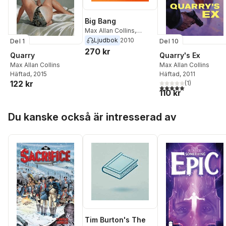
Big Bang
Max Allan Collins
,
Mickey Spillane
Ljudbok
2010
Del 1
Del 10
270 kr
Quarry
Quarry's Ex
Max Allan Collins
Max Allan Collins
Häftad
, 2015
Häftad
, 2011
122 kr
(
1
)
5,0
utav 5 stjärnor. Tota
110 kr
Hoppa över listan
Du kanske också är intresserad av
Tim Burton's The