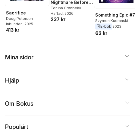
Nightmare Before
Christmas: The
Torunn Grønbekk
Sacrifice
Häftad
, 2026
Shiver Of
Something Epic #7
Doug Peterson
237 kr
Christmas Town
Szymon Kudranski
Inbunden
, 2025
E-bok
2023
413 kr
62 kr
Mina sidor
Hjälp
Om Bokus
Populärt