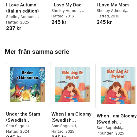
I Love Autumn
I Love My Dad
I Love My Mom
(Italian edition)
Shelley Admont
,
Shelley Admont
,
Kidkiddos Books
Häftad
, 2016
Kidkiddos Books
Häftad
, 2016
Shelley Admont
,
245 kr
245 kr
Kidkiddos Books
Häftad
, 2025
237 kr
Hoppa över listan
Mer från samma serie
Under the Stars
When I am Gloomy
When I am Gloomy
(Swedish
(Swedish
(Swedish
Children's Book )
Sam Sagolski
,
Children's Book)
Sam Sagolski
,
Children's Book)
Sam Sagolski
,
Kidkiddos Books
Häftad
, 2024
Kidkiddos Books
Häftad
, 2025
Kidkiddos Books
Inbunden
, 2025