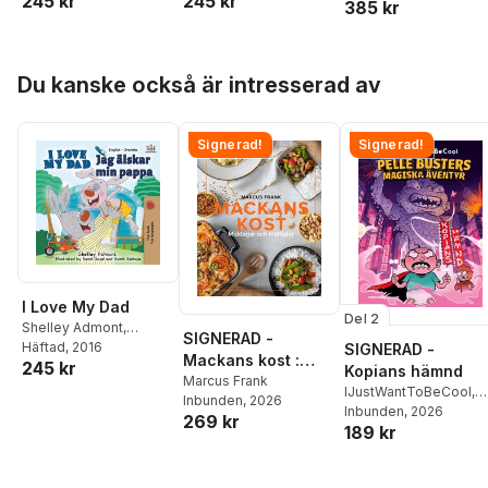
245 kr
245 kr
385 kr
Hoppa över listan
Du kanske också är intresserad av
Signerad!
Signerad!
I Love My Dad
Del 2
Shelley Admont
,
SIGNERAD -
Kidkiddos Books
Häftad
, 2016
SIGNERAD -
Mackans kost :
245 kr
Kopians hämnd
Middagar och
Marcus Frank
IJustWantToBeCool
,
Inbunden
, 2026
matlådor
Joel Adolphson
Inbunden
, 2026
,
Emil
269 kr
189 kr
Ejdemo Beer
,
Victor
Beer