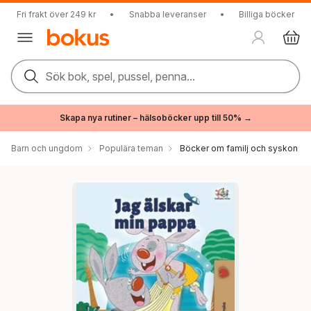
Fri frakt över 249 kr
•
Snabba leveranser
•
Billiga böcker
Sök bok, spel, pussel, penna...
Skapa nya rutiner – hälsoböcker upp till 50% →
Barn och ungdom
Populära teman
Böcker om familj och syskon