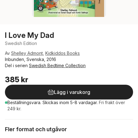
I Love My Dad
Swedish Edition
Av
Shelley Admont
,
Kidkiddos Books
Inbunden, Svenska, 2016
Del i serien
Swedish Bedtime Collection
385 kr
Lägg i varukorg
Beställningsvara.
Skickas
inom 5-8 vardagar
.
Fri frakt över
249 kr.
Fler format och utgåvor