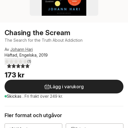
Chasing the Scream
The Search for the Truth About Addiction
Av
Johann Hari
Häftad, Engelska, 2019
(
1
)
5,0
utav 5 stjärnor. Totalt antal röster:
173 kr
Lägg i varukorg
Skickas
.
Fri frakt över 249 kr.
Fler format och utgåvor