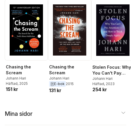
Chasing the
Chasing the
Stolen Focus: Why
Scream
Scream
You Can't Pay
Johann Hari
Johann Hari
Attention--And H
Johann Hari
Häftad
, 2025
Häftad
, 2023
E-bok
2015
to Think Deeply
151 kr
254 kr
131 kr
Again
Mina sidor