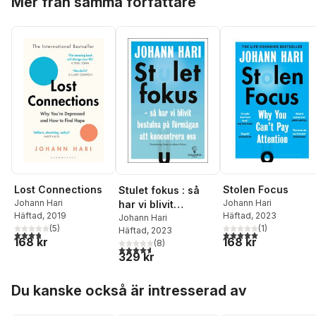
Mer från samma författare
Lost Connections
Stolen Focus
Stulet fokus : så
Johann Hari
Johann Hari
har vi blivit
Häftad
, 2019
Häftad
, 2023
bestulna på
Johann Hari
(
5
)
(
1
)
Häftad
, 2023
förmågan att
3,8
utav 5 stjärnor. Totalt antal röster:
5,0
utav 5 stjärnor. Tota
168 kr
168 kr
(
8
)
koncentrera oss
4,6
utav 5 stjärnor. Totalt antal röster:
329 kr
Hoppa över listan
Du kanske också är intresserad av