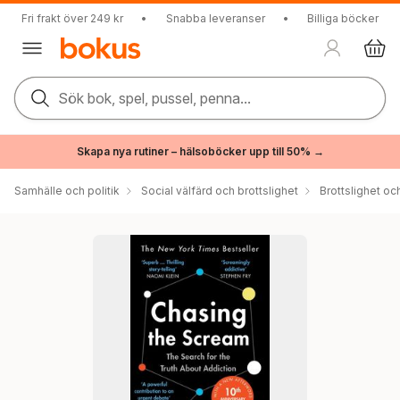
Fri frakt över 249 kr
•
Snabba leveranser
•
Billiga böcker
Sök bok, spel, pussel, penna...
Skapa nya rutiner – hälsoböcker upp till 50% →
Samhälle och politik
Social välfärd och brottslighet
Brottslighet oc