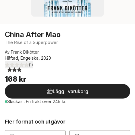
China After Mao
The Rise of a Superpower
Av
Frank Dikötter
Häftad, Engelska, 2023
(
1
)
3,0
utav 5 stjärnor. Totalt antal röster:
168 kr
Lägg i varukorg
Skickas
.
Fri frakt över 249 kr.
Fler format och utgåvor