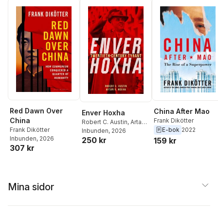
Red Dawn Over
China After Mao
Enver Hoxha
China
Frank Dikötter
Robert C. Austin
,
Artan
Frank Dikötter
E-bok
2022
R. Hoxha
Inbunden
, 2026
Inbunden
, 2026
250 kr
159 kr
307 kr
Mina sidor