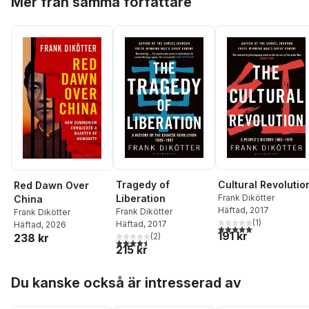
Mer från samma författare
Tragedy of
Cultural Revolutio
Red Dawn Over
Liberation
Frank Dikötter
China
Häftad
, 2017
Frank Dikötter
Frank Dikötter
(
1
)
Häftad
, 2017
Häftad
, 2026
5,0
utav 5 stjärnor. Tota
191 kr
238 kr
(
2
)
4,5
utav 5 stjärnor. Totalt antal röster:
215 kr
Hoppa över listan
Du kanske också är intresserad av