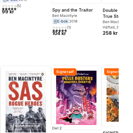
(
5
)
5,0
utav 5 stjärnor. Totalt antal röster:
Spy and the Traitor
Double Cross:
99 kr
Ben Macintyre
True Story of 
E-bok
2018
Day Spies
Ben MacIntyre
Häftad
, 2013
(
1
)
5,0
utav 5 stjärnor. Totalt antal röster:
258 kr
104 kr
al röster:
Signerad!
Signerad!
Del 2