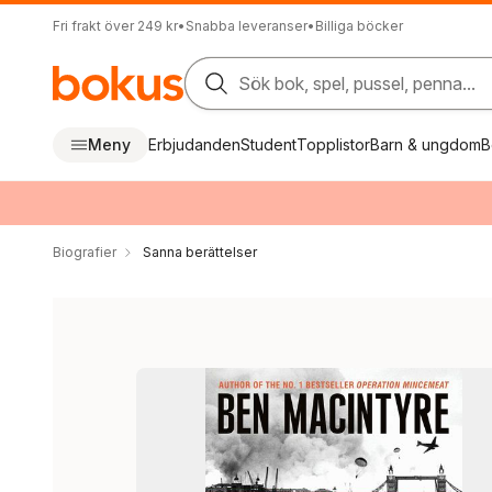
Fri frakt över 249 kr
•
Snabba leveranser
•
Billiga böcker
Sök bok, spel, pussel, penna...
Meny
Erbjudanden
Student
Topplistor
Barn & ungdom
B
Biografier
Sanna berättelser