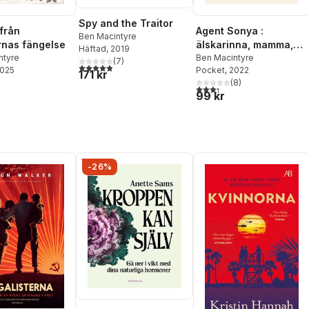
Spy and the Traitor
 från
Agent Sonya :
Ben Macintyre
rnas fängelse
älskarinna, mamma,
Häftad
, 2019
ntyre
soldat, spion
Ben Macintyre
(
7
)
4,9
utav 5 stjärnor. Totalt antal röster:
2025
Pocket
, 2022
171 kr
(
8
)
3,3
utav 5 stjärnor. Totalt ant
99 kr
-26%