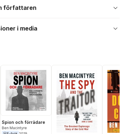
 författaren
ioner i media
Spion och förrädare
Ben Macintyre
E-bok
2019