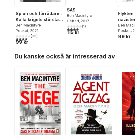
SAS
Spion och förrädare :
Flykten
Ben Macintyre
Kalla krigets största
naziste
Häftad
, 2017
spionhistoria
Ben Macintyre
Ben Maci
(
1
)
4,0
utav 5 stjärnor. Totalt antal röster:
Pocket
, 2021
Pocket
, 
115 kr
99 kr
(
35
)
4,1
utav 5 stjärnor. Totalt antal röster:
99 kr
Hoppa över listan
Du kanske också är intresserad av