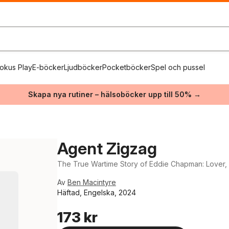
okus Play
E-böcker
Ljudböcker
Pocketböcker
Spel och pussel
Skapa nya rutiner – hälsoböcker upp till 50% →
Agent Zigzag
The True Wartime Story of Eddie Chapman: Lover, 
Av
Ben Macintyre
Häftad, Engelska, 2024
173 kr