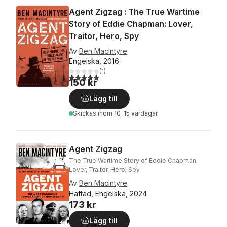
Agent Zigzag : The True Wartime
Story of Eddie Chapman: Lover,
Traitor, Hero, Spy
Av
Ben Macintyre
Engelska, 2016
(
1
)
5,0
utav 5 stjärnor. Totalt antal röster:
150 kr
Lägg till
Skickas
inom 10-15 vardagar
Agent Zigzag
The True Wartime Story of Eddie Chapman:
Lover, Traitor, Hero, Spy
Av
Ben Macintyre
Häftad, Engelska, 2024
173 kr
Lägg till