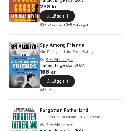
Häftad, Engelska, 2013
258 kr
Lägg till
Skickas
inom 3-6 vardagar
Spy Among Friends
Kim Philby and the Great Betrayal
Av
Ben Macintyre
Häftad, Engelska, 2024
168 kr
Lägg till
Skickas
Forgotten Fatherland
The search for Elisabeth Nietzsche
Av
Ben Macintyre
Häftad, Engelska, 2013