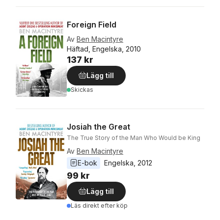
Foreign Field
Av
Ben Macintyre
Häftad, Engelska, 2010
137 kr
Lägg till
Skickas
Josiah the Great
The True Story of the Man Who Would be King
Av
Ben Macintyre
E-bok
Engelska
, 
2012
99 kr
Lägg till
Läs direkt efter köp