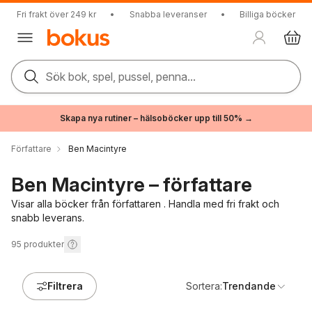
Fri frakt över 249 kr
•
Snabba leveranser
•
Billiga böcker
Sök bok, spel, pussel, penna...
Skapa nya rutiner – hälsoböcker upp till 50% →
Författare
Ben Macintyre
Ben Macintyre – författare
Visar alla böcker från författaren . Handla med fri frakt och
snabb leverans.
95
produkter
Filtrera
Sortera:
Trendande