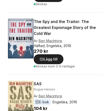
Skickas
The Spy and the Traitor: The
Greatest Espionage Story of the
Cold War
Av
Ben MacIntyre
Häftad, Engelska, 2019
270 kr
Lägg till
Skickas
inom 3-6 vardagar
SAS
Rogue Heroes
Av
Ben Macintyre
E-bok
Engelska
, 
2016
104 kr