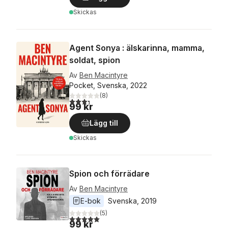
Skickas
Agent Sonya : älskarinna, mamma,
soldat, spion
Av
Ben Macintyre
Pocket, Svenska, 2022
(
8
)
3,3
utav 5 stjärnor. Totalt antal röster:
99 kr
Lägg till
Skickas
Spion och förrädare
Av
Ben Macintyre
E-bok
Svenska
, 
2019
(
5
)
5,0
utav 5 stjärnor. Totalt antal röster:
99 kr