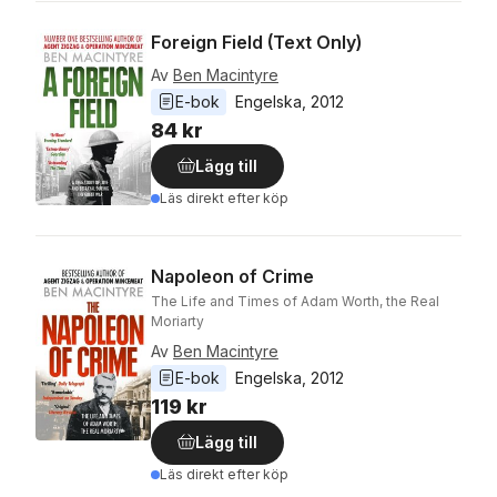
Foreign Field (Text Only)
Av
Ben Macintyre
E-bok
Engelska
, 
2012
84 kr
Lägg till
Läs direkt efter köp
Napoleon of Crime
The Life and Times of Adam Worth, the Real
Moriarty
Av
Ben Macintyre
E-bok
Engelska
, 
2012
119 kr
Lägg till
Läs direkt efter köp