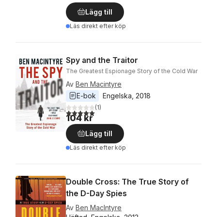
Lägg till
Läs direkt efter köp
Spy and the Traitor
The Greatest Espionage Story of the Cold War
Av
Ben Macintyre
E-bok
Engelska
, 
2018
(
1
)
5,0
utav 5 stjärnor. Totalt antal röster:
104 kr
Lägg till
Läs direkt efter köp
Double Cross: The True Story of
the D-Day Spies
Av
Ben MacIntyre