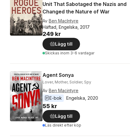
Unit That Sabotaged the Nazis and
Changed the Nature of War
Av
Ben MacIntyre
Häftad, Engelska, 2017
249 kr
Lägg till
Skickas
inom 3-6 vardagar
Agent Sonya
Lover, Mother, Soldier, Spy
Av
Ben Macintyre
E-bok
Engelska
, 
2020
55 kr
Lägg till
Läs direkt efter köp