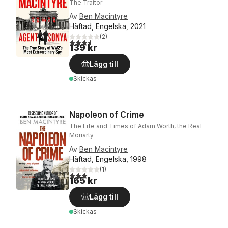
The Traitor
Av
Ben Macintyre
Häftad, Engelska, 2021
(
2
)
3,5
utav 5 stjärnor. Totalt antal röster:
139 kr
Lägg till
Skickas
Napoleon of Crime
The Life and Times of Adam Worth, the Real
Moriarty
Av
Ben Macintyre
Häftad, Engelska, 1998
(
1
)
3,0
utav 5 stjärnor. Totalt antal röster:
165 kr
Lägg till
Skickas