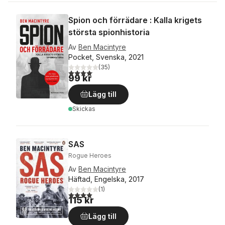
Spion och förrädare : Kalla krigets
största spionhistoria
Av
Ben Macintyre
Pocket, Svenska, 2021
(
35
)
4,1
utav 5 stjärnor. Totalt antal röster:
99 kr
Lägg till
Skickas
SAS
Rogue Heroes
Av
Ben Macintyre
Häftad, Engelska, 2017
(
1
)
4,0
utav 5 stjärnor. Totalt antal röster:
115 kr
Lägg till