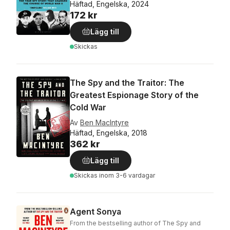
Häftad, Engelska, 2024
172 kr
Lägg till
Skickas
The Spy and the Traitor: The
Greatest Espionage Story of the
Cold War
Av
Ben MacIntyre
Häftad, Engelska, 2018
362 kr
Lägg till
Skickas
inom 3-6 vardagar
Agent Sonya
From the bestselling author of The Spy and