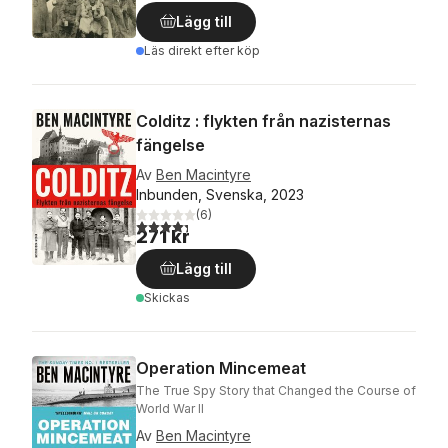
Lägg till
Läs direkt efter köp
Colditz : flykten från nazisternas
fängelse
Av
Ben Macintyre
Inbunden, Svenska, 2023
(
6
)
4,3
utav 5 stjärnor. Totalt antal röster:
271 kr
Lägg till
Skickas
Operation Mincemeat
The True Spy Story that Changed the Course of
World War II
Av
Ben Macintyre