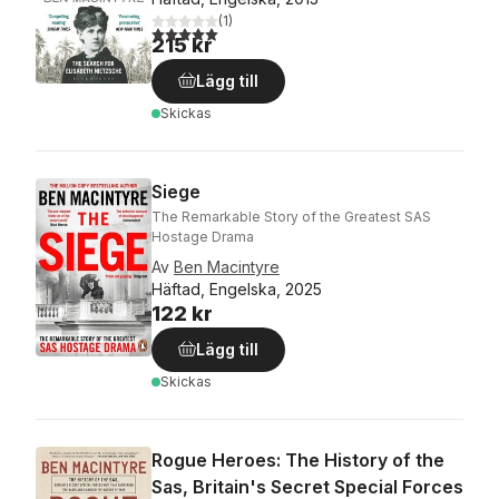
(
1
)
5,0
utav 5 stjärnor. Totalt antal röster:
215 kr
Lägg till
Skickas
Siege
The Remarkable Story of the Greatest SAS
Hostage Drama
Av
Ben Macintyre
Häftad, Engelska, 2025
122 kr
Lägg till
Skickas
Rogue Heroes: The History of the
Sas, Britain's Secret Special Forces