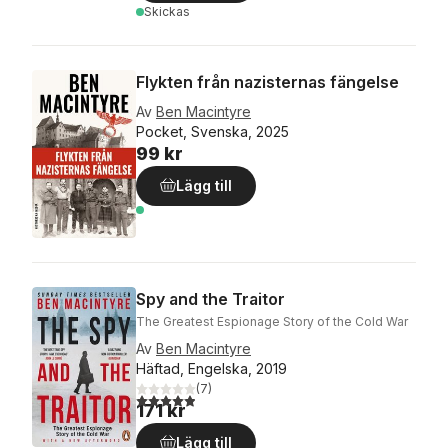
Skickas
Flykten från nazisternas fängelse
Av
Ben Macintyre
Pocket, Svenska, 2025
99 kr
Lägg till
Spy and the Traitor
The Greatest Espionage Story of the Cold War
Av
Ben Macintyre
Häftad, Engelska, 2019
(
7
)
4,9
utav 5 stjärnor. Totalt antal röster:
171 kr
Lägg till