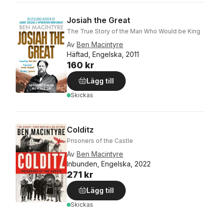
Josiah the Great
The True Story of the Man Who Would be King
Av
Ben Macintyre
Häftad, Engelska, 2011
160 kr
Lägg till
Skickas
Colditz
Prisoners of the Castle
Av
Ben Macintyre
Inbunden, Engelska, 2022
271 kr
Lägg till
Skickas