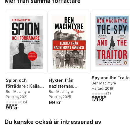
Mer från samma författare
Spy and the Traito
Spion och
Flykten från
Ben Macintyre
förrädare : Kalla
nazisternas
Häftad
, 2019
krigets största
Ben Macintyre
fängelse
Ben Macintyre
(
7
)
4,9
utav 5 stjärnor. Tota
Pocket
, 2021
Pocket
, 2025
spionhistoria
171 kr
99 kr
(
35
)
4,1
utav 5 stjärnor. Totalt antal röster:
99 kr
Hoppa över listan
Du kanske också är intresserad av