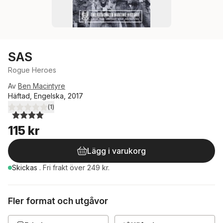
SAS
Rogue Heroes
Av
Ben Macintyre
Häftad, Engelska, 2017
(
1
)
4,0
utav 5 stjärnor. Totalt antal röster:
115 kr
Lägg i varukorg
Skickas
.
Fri frakt över 249 kr.
Fler format och utgåvor