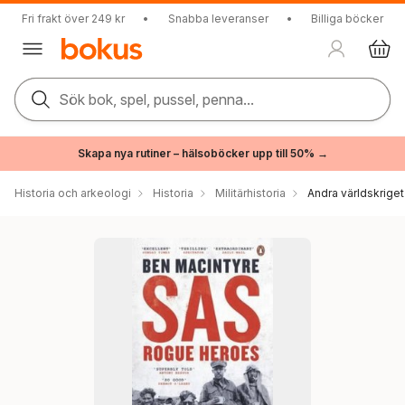
Fri frakt över 249 kr
•
Snabba leveranser
•
Billiga böcker
Sök bok, spel, pussel, penna...
Skapa nya rutiner – hälsoböcker upp till 50% →
Historia och arkeologi
Historia
Militärhistoria
Andra världskriget