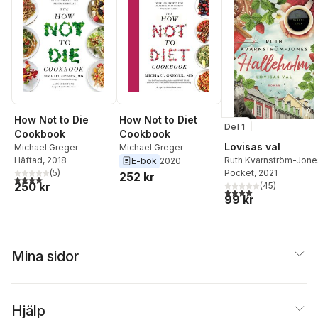
How Not to Die
How Not to Diet
Del 1
Cookbook
Cookbook
Lovisas val
Michael Greger
Michael Greger
Häftad
, 2018
Ruth Kvarnström-Jon
E-bok
2020
(
5
)
Pocket
, 2021
252 kr
4,0
utav 5 stjärnor. Totalt antal röster:
250 kr
(
45
)
4,1
utav 5 stjärnor. Total
99 kr
Mina sidor
Hjälp