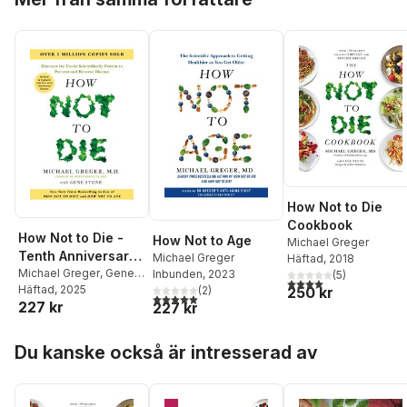
How Not to Die
Cookbook
How Not to Die -
How Not to Age
Michael Greger
Tenth Anniversary
Michael Greger
Häftad
, 2018
Edition
Michael Greger
,
Gene
Inbunden
, 2023
(
5
)
4,0
utav 5 stjärnor. Tota
Stone
Häftad
, 2025
(
2
)
250 kr
5,0
utav 5 stjärnor. Totalt antal röster:
227 kr
227 kr
Hoppa över listan
Du kanske också är intresserad av