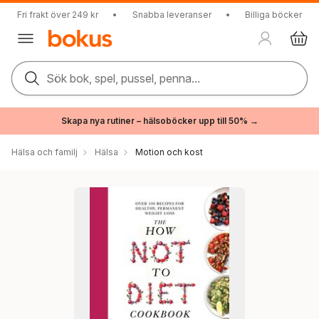
Fri frakt över 249 kr
•
Snabba leveranser
•
Billiga böcker
Sök bok, spel, pussel, penna...
Skapa nya rutiner – hälsoböcker upp till 50% →
Hälsa och familj
Hälsa
Motion och kost